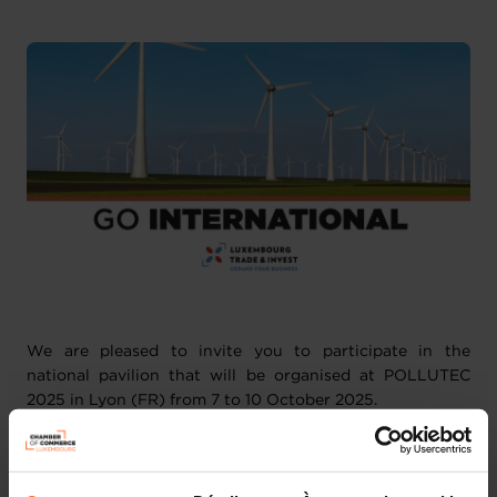
2 pièces-jointes
We are pleased to invite you to participate in the
national pavilion that will be organised at POLLUTEC
2025 in Lyon (FR) from 7 to 10 October 2025.
POLLUTEC is recognised as the reference event for
environment professionals. It is also a platform for