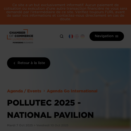
Ce site a un but exclusivement informatif. Aucun paiement de
cotisation ou exécution d'une autre transaction financière ne vous sera
demandé par l'intermédiaire de ce site. Vérifiez toujours l'URL avant
de saisir vos informations et contactez-nous directement en cas de
doute.
Navigation
Retour à la liste
Agenda / Events
Agenda Go International
POLLUTEC 2025 -
NATIONAL PAVILION
Mardi 7 Oct 2025 > Vendredi 10 Oct 2025