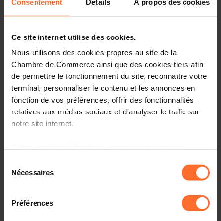
Consentement
Détails
À propos des cookies
environmental and energy solutions for industries, cities
and regions, and a springboard for innovations and
international development.
Ce site internet utilise des cookies.
Organised every two years, POLLUTEC counts more than
Nous utilisons des cookies propres au site de la
2.000 exhibitors and 46,000 visitors from over 80
Chambre de Commerce ainsi que des cookies tiers afin
countries in the following areas: Waste, Water Energy,
de permettre le fonctionnement du site, reconnaître votre
Air, Sustainable Cities and Building, Sites and Soils,
terminal, personnaliser le contenu et les annonces en
Biodiversity, ….
fonction de vos préférences, offrir des fonctionnalités
relatives aux médias sociaux et d'analyser le trafic sur
When?
7-10 October 2025
notre site internet.
Where?
Eurexpo, Lyon (France)
Available packages:
Grâce au présent bandeau, vous pouvez accepter,
4,000 EUR / Company
refuser ou configurer les cookies selon vos préférences,
Sélection
1,500 EUR / Startup (< 5 years)
à l’exception des cookies strictement nécessaires au
Nécessaires
du
fonctionnement du site. Une description des différents
consentement
Start-up registration
Company registration
cookies est accessible sous l’onglet « Détails » ci-
Préférences
dessus.
The national pavilion is organised by the Luxembourg