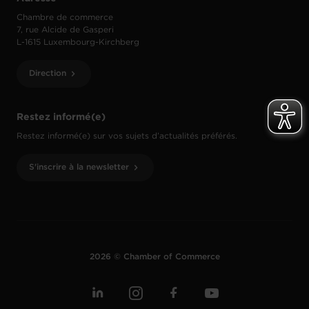
Chambre de commerce
7, rue Alcide de Gasperi
L-1615 Luxembourg-Kirchberg
Direction
Restez informé(e)
Restez informé(e) sur vos sujets d’actualités préférés.
S'inscrire à la newsletter
2026 © Chamber of Commerce