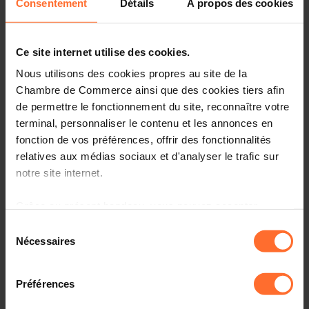
Consentement
Détails
À propos des cookies
We are pleased to invite you to participate in the
national pavilion that will be organised at POLLUTEC
Ce site internet utilise des cookies.
2025 in Lyon (FR) from 7 to 10 October 2025.
Nous utilisons des cookies propres au site de la
Chambre de Commerce ainsi que des cookies tiers afin
POLLUTEC is recognised as the reference event for
de permettre le fonctionnement du site, reconnaître votre
environment professionals. It is also a platform for
terminal, personnaliser le contenu et les annonces en
environmental and energy solutions for industries, cities
fonction de vos préférences, offrir des fonctionnalités
and regions, and a springboard for innovations and
international development.
relatives aux médias sociaux et d'analyser le trafic sur
notre site internet.
Organised every two years, POLLUTEC counts more than
2.000 exhibitors and 46,000 visitors from over 80
Grâce au présent bandeau, vous pouvez accepter,
countries in the following areas: Waste, Water Energy,
refuser ou configurer les cookies selon vos préférences,
Sélection
Air, Sustainable Cities and Building, Sites and Soils,
à l’exception des cookies strictement nécessaires au
Nécessaires
du
Biodiversity, ….
fonctionnement du site. Une description des différents
consentement
cookies est accessible sous l’onglet « Détails » ci-
When?
7-10 October 2025
Préférences
dessus.
Where?
Eurexpo, Lyon (France)