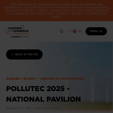
This website is for information purposes only. No membership
payments or any other financial transactions will ever be requested to
be paid through this website. Always check the URL before entering
your personal information, and contact us directly if you have any
doubts.
Menu
Back to the list
Agenda / Events
Agenda Go International
POLLUTEC 2025 -
NATIONAL PAVILION
Tuesday 7 Oct 2025 > Friday 10 Oct 2025