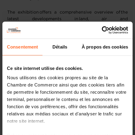
The exhibition offers a comprehensive overview of the
latest developments in land, air and
naval defence systems,
cybersecurity, defence technologies, digital security and
unmanned systems, while providing valuable insights into
evolving market needs and emerging technological
Consentement
Détails
À propos des cookies
trends.
Date:
7-10 September 2026
Ce site internet utilise des cookies.
Place:
Kielce & Krákow
Nous utilisons des cookies propres au site de la
Chambre de Commerce ainsi que des cookies tiers afin
For Luxembourg-based companies, this visit will allow to
de permettre le fonctionnement du site, reconnaître votre
explore new business and partnership prospects,
terminal, personnaliser le contenu et les annonces en
strengthen international networks, and engage exposure
fonction de vos préférences, offrir des fonctionnalités
with key stakeholders from across the global defence
relatives aux médias sociaux et d'analyser le trafic sur
and security ecosystem. The programme will also include
ecosystem visits in Kraków, providing direct exposure to
notre site internet.
the local defence landscape while facilitating exchanges
with Polish counterparts.