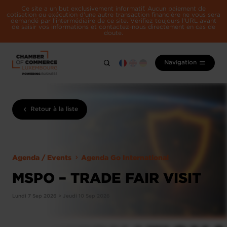
Ce site a un but exclusivement informatif. Aucun paiement de
cotisation ou exécution d'une autre transaction financière ne vous sera
demandé par l'intermédiaire de ce site. Vérifiez toujours l'URL avant
de saisir vos informations et contactez-nous directement en cas de
doute.
Navigation
Retour à la liste
Agenda / Events
Agenda Go International
MSPO – TRADE FAIR VISIT
Lundi 7 Sep 2026 > Jeudi 10 Sep 2026