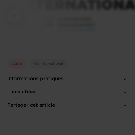
Autre
Go International
Informations pratiques
Lundi 7 Sep 2026 > Jeudi 10 Sep 2026
Liens utiles
1 pièce-jointe
Partager cet article
M'inscrire