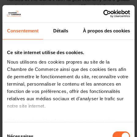
leader in innovation, automotive, ICT and AI, South Korea
offers strong synergies with Luxembourg’s forward-
looking industries. This visit represents a valuable
opportunity to explore collaboration and exchange with
Consentement
Détails
À propos des cookies
some of South Korea’s most dynamic players in these
rapidly evolving sectors.
Ce site internet utilise des cookies.
During the event, you will have the opportunity to
connect with
17 South Korean companies
specialising
Nous utilisons des cookies propres au site de la
in
Automobility
,
Cybersecurity, and Artificial Intelligence
,
Chambre de Commerce ainsi que des cookies tiers afin
exploring potential avenues for collaboration.
de permettre le fonctionnement du site, reconnaître votre
terminal, personnaliser le contenu et les annonces en
Click
here
to discover the profiles of the Korean
fonction de vos préférences, offrir des fonctionnalités
delegation.
relatives aux médias sociaux et d'analyser le trafic sur
notre site internet.
The delegation will also be participating in the
Luxembourg ‘
Venture Days’
.
Grâce au présent bandeau, vous pouvez accepter,
refuser ou configurer les cookies selon vos préférences,
Sélection
When?
21 October 2025 at 10:00 a.m.
à l’exception des cookies strictement nécessaires au
Nécessaires
Where?
Luxembourg Chamber of Commerce