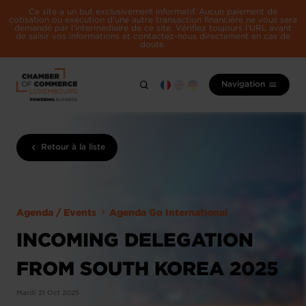
Ce site a un but exclusivement informatif. Aucun paiement de
cotisation ou exécution d'une autre transaction financière ne vous sera
demandé par l'intermédiaire de ce site. Vérifiez toujours l'URL avant
de saisir vos informations et contactez-nous directement en cas de
doute.
Navigation
Retour à la liste
Agenda / Events
Agenda Go International
INCOMING DELEGATION
FROM SOUTH KOREA 2025
Mardi 21 Oct 2025