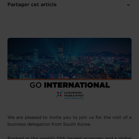
Partager cet article
2 pièces-jointes
M'inscrire
We are pleased to invite you to join us for the visit of a
business delegation from South Korea.
Ranked as the world’s 10th largest economy and a global