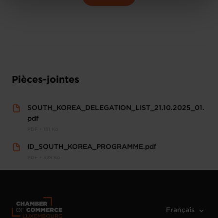
Charte d’usage des cookies
et notre
Politique de
protection des données personnelles
.
Pièces-jointes
SOUTH_KOREA_DELEGATION_LIST_21.10.2025_01.
pdf
PDF • 181 Ko
ID_SOUTH_KOREA_PROGRAMME.pdf
PDF • 328 Ko