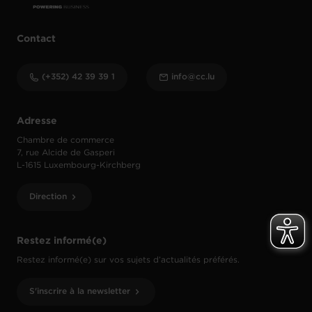
Contact
(+352) 42 39 39 1
info@cc.lu
Adresse
Chambre de commerce
7, rue Alcide de Gasperi
L-1615 Luxembourg-Kirchberg
Direction
Restez informé(e)
Restez informé(e) sur vos sujets d’actualités préférés.
S'inscrire à la newsletter