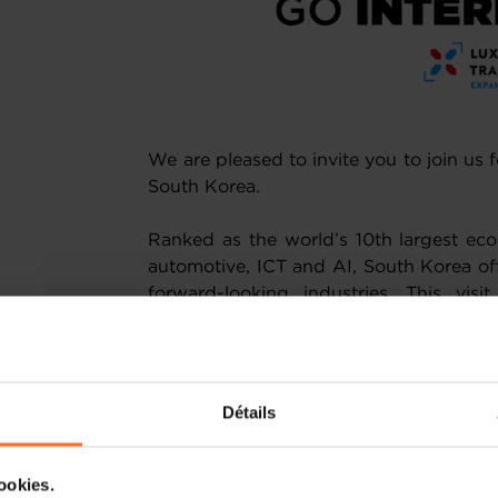
We are pleased to invite you to join us f
South Korea.
Ranked as the world’s 10th largest eco
automotive, ICT and AI, South Korea of
forward-looking industries. This visi
explore collaboration and exchange w
players in these rapidly evolving sectors
During the event, you will have the
Détails
Korean companies
specialising 
Artificial Intelligence
, exploring potent
cookies.