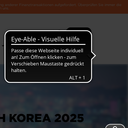
ng anderer Finanztransaktionen aufgefordert. Überprüfen Sie immer die
n uns.
Suche
Mehr
News &
Die Luxemburger
Publikationen
Wirtschaft
H KOREA 2025