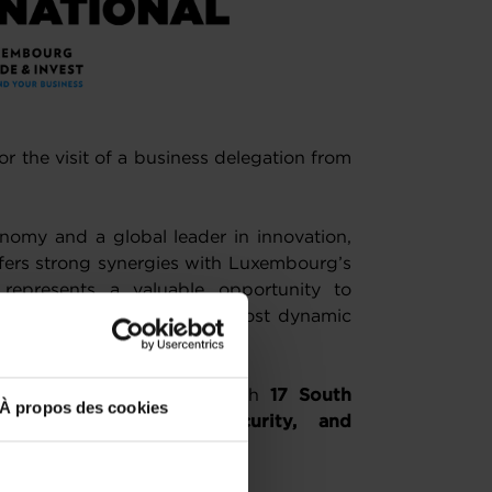
or the visit of a business delegation from
nomy and a global leader in innovation,
fers strong synergies with Luxembourg’s
t represents a valuable opportunity to
ith some of South Korea’s most dynamic
.
 opportunity to connect with
17 South
À propos des cookies
in
Automobility
,
Cybersecurity, and
ial avenues for collaboration.