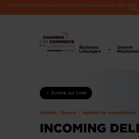
Diese Website dient ausschließlich zu Informationszwecken. Über dies
URL, 
Business
Unsere
Lösungen
Missionen
Zurück zur Liste
Agenda / Events
Agenda Go International
INCOMING DEL