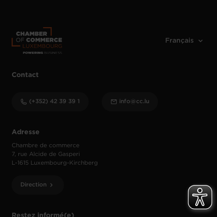
Contact
(+352) 42 39 39 1
info@cc.lu
Adresse
Chambre de commerce
7, rue Alcide de Gasperi
L-1615 Luxembourg-Kirchberg
Direction
Restez informé(e)