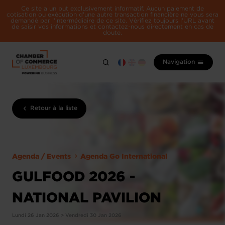
Ce site a un but exclusivement informatif. Aucun paiement de
cotisation ou exécution d'une autre transaction financière ne vous sera
demandé par l'intermédiaire de ce site. Vérifiez toujours l'URL avant
de saisir vos informations et contactez-nous directement en cas de
doute.
Navigation
Retour à la liste
Agenda / Events
Agenda Go International
GULFOOD 2026 -
NATIONAL PAVILION
Lundi 26 Jan 2026 > Vendredi 30 Jan 2026