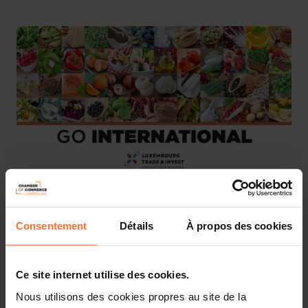
We are pleased to invite you to join the National Pavilion
Consentement
Détails
À propos des cookies
at Gulfood (more information about the event can be
found
here
).
Ce site internet utilise des cookies.
This National Pavilion is organised by the Ministry of
Nous utilisons des cookies propres au site de la
Foreign and European Affairs, Defence, Development