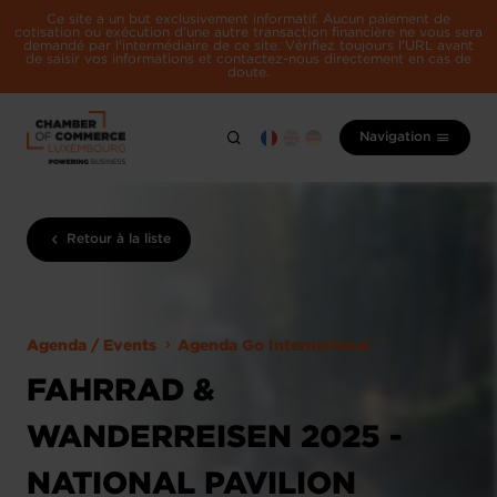
Ce site a un but exclusivement informatif. Aucun paiement de
cotisation ou exécution d'une autre transaction financière ne vous sera
demandé par l'intermédiaire de ce site. Vérifiez toujours l'URL avant
de saisir vos informations et contactez-nous directement en cas de
doute.
Navigation
Retour à la liste
Agenda / Events
Agenda Go International
FAHRRAD &
WANDERREISEN 2025 -
NATIONAL PAVILION