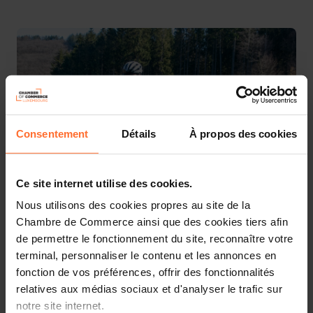
Consentement
Détails
À propos des cookies
Ce site internet utilise des cookies.
Nous utilisons des cookies propres au site de la
Chambre de Commerce ainsi que des cookies tiers afin
de permettre le fonctionnement du site, reconnaître votre
Luxembourg for Tourism GIE
invites you to participate in
terminal, personnaliser le contenu et les annonces en
the national pavilion during
Cycling and Hiking
fonction de vos préférences, offrir des fonctionnalités
Holidays
(Fahrrad- & WanderReisen) which will take
relatives aux médias sociaux et d'analyser le trafic sur
place in Stuttgart (D) from
18 to 20 January 2025
.
notre site internet.