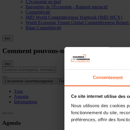
L'économie en bref
Baromètre de l'Économie - Rapport interactif
Compétitivité
IMD World Competitiveness Yearbook (IMD WCY)
World Economic Forum Global Competitiveness Repo
Bilan Compétitivité
esc
Comment pouvons-nous vous aider?
esc
Consentement
L'économie luxembourgeoise
Formations
Internationalisation
Tous
Agenda
Ce site internet utilise des 
Informations
Nous utilisons des cookies p
fonctionnement du site, recon
préférences, offrir des foncti
Agenda