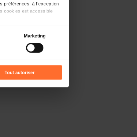
 préférences, à l’exception
ts cookies est accessible
 partage sur les réseaux
Marketing
) peuvent être affectées en
r l’icône flottante en bas à
Tout autoriser
amenés à traiter vos données
de protection des données