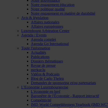
Notre gouvernance
Notre engagement éducation
Notre politique qualité
Notre engagement en matière de durabilité
Avis & législation
Affaires nationales
Affaires européennes
Luxembourg Arbitration Center
Agenda / Events
Agenda complet
Agenda Go International
Toute l'information
Actualités
Publications
Dossiers thématiques
Revue de presse
merkur.lu
Vidéos & Podcasts
Blog de Carlo Thelen
Demandes de sponsoring et/ou partenariats
L'Economie Luxembourgeoise
L'économie en bref
Baromètre de l'Économie - Rapport interactif
Compétitivité
IMD World Competitiveness Yearbook (IMD WC