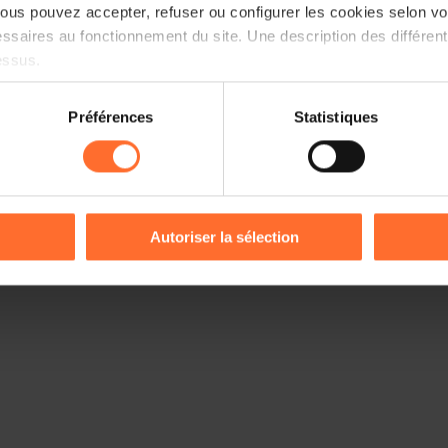
us pouvez accepter, refuser ou configurer les cookies selon vos
ssaires au fonctionnement du site. Une description des différen
essus.
on sur le site et certaines fonctionnalités (ex : lecture de vidéos,
Préférences
Statistiques
rences de lecture vidéo, personnalisation de l’affichage du site
kies ou des cookies non nécessaires.
odifier ou retirer votre consentement à tout moment en cliquant su
Autoriser la sélection
ions sur la manière dont nous utilisons lescookies et sommes 
onsulter notre
Charte d’usage des cookies
et notre
Politique 