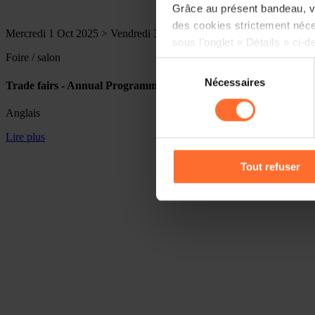
Grâce au présent bandeau, vo
des cookies strictement néce
Mercredi 1 Oct 2025 > Vendredi 31 Déc 2027
sous l’onglet « Détails » ci-d
Foire / salon
Sélection
Il est précisé que la navigati
Nécessaires
du
Trade fairs - Annual Programme 2026-2027
sociaux, sauvegarde des préfé
consentement
cas de refus de tous les coo
Anglais
Lire plus
Vous avez la possibilité de m
gauche de chaque page.
Tout refuser
Pour de plus amples informat
personnelles, vous pouvez c
personnelles
.