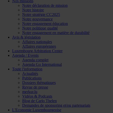
Nos missions
Notre déclaration de mission
Notre histoire
Notre stratégie CC2025
Notre gouvernance
Notre engagement éducation
Notre politique qualité
Notre engagement en matière de durabilité
Avis & législation
Affaires nationales
Affaires européennes
Luxembourg Arbitration Center
Agenda / Events
Agenda complet
Agenda Go International
Toute l'information
Actualités
Publications
Dossiers thématiques
Revue de presse
merkur.lu
Vidéos & Podcasts
Blog de Carlo Thelen
Demandes de sponsoring et/ou partenariats
L'Economie Luxembourgeoise