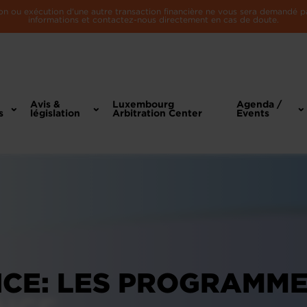
n ou exécution d'une autre transaction financière ne vous sera demandé par 
informations et contactez-nous directement en cas de doute.
Avis &
Luxembourg
Agenda /
s
législation
Arbitration Center
Events
CE: LES PROGRAMMES