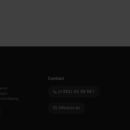
Contact
erce
(+352) 42 39 39 1
speri
-Kirchberg
info@cc.lu