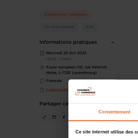
Conférence / séminaire
Go International
EEN
Informations pratiques
Mercredi 25 Oct 2023
12h15 - 15h00
Foyer européen (10, rue Heinrich
Heine, L-1720 Luxembourg)
Français
1 pièce-jointe
Partager cet article
Consentement
Ce site internet utilise des 