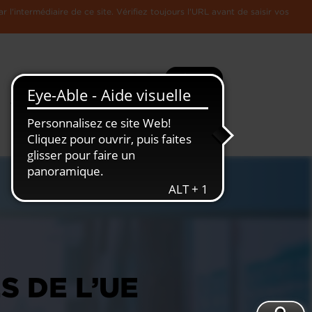
l'intermédiaire de ce site. Vérifiez toujours l'URL avant de saisir vos
Recherche
Plus
Toute
L'Economie
l'information
Luxembourgeoise
 DE L’UE