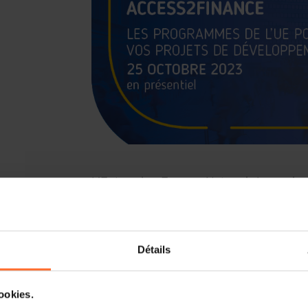
L’Enterprise Europe Network-Luxemb
Représentation de la Commission europ
session d'information
« Access2Fin
financer vos projets de développemen
25 octobre 2023 à partir de 12h15
au F
Détails
Grâce à cet événement interactif, vou
cookies.
différents
financements européens
d