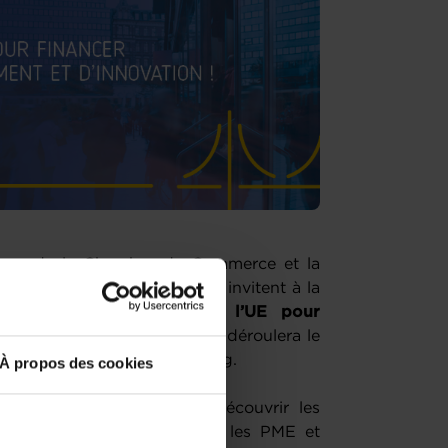
ourg de la Chambre de Commerce et la
éenne au Luxembourg vous invitent à la
ance: Les programmes de l’UE pour
t et d’innovation! »
qui se déroulera le
oyer européen à Luxembourg.
À propos des cookies
s aurez la possibilité de découvrir les
irectement accessibles pour les PME et