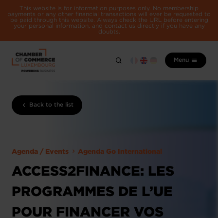
This website is for information purposes only. No membership
payments or any other financial transactions will ever be requested to
be paid through this website. Always check the URL before entering
your personal information, and contact us directly if you have any
doubts.
Menu
Back to the list
Agenda / Events
Agenda Go International
ACCESS2FINANCE: LES
PROGRAMMES DE L’UE
POUR FINANCER VOS