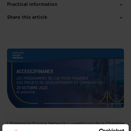
Practical information
Wednesday 25 Oct 2023
Share this article
12h15 - 15h00
Foyer européen (10, rue Heinrich Heine, L-1720 Luxembourg)
French
1 attachment
L’Enterprise Europe Network-Luxembourg de la Chambre
de Commerce et la Représentation de la Commission