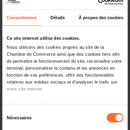
européenne au Luxembourg vous invitent à la session
d'information
« Access2Finance: Les programmes de l’UE
Consentement
Détails
À propos des cookies
pour financer vos projets de développement et
d’innovation! »
qui se déroulera le
25 octobre 2023 à
partir de 12h15
au Foyer européen à Luxembourg.
Ce site internet utilise des cookies.
Grâce à cet événement interactif, vous aurez la
Nous utilisons des cookies propres au site de la
possibilité de découvrir les différents
financements
Chambre de Commerce ainsi que des cookies tiers afin
européens
directement accessibles pour les PME et
de permettre le fonctionnement du site, reconnaître votre
d’avoir des éclaircissements sur les modalités pratiques
terminal, personnaliser le contenu et les annonces en
pour en bénéficier concrètement. A l’issue des
fonction de vos préférences, offrir des fonctionnalités
présentations, venez networker avec des
intermédiaires
relatives aux médias sociaux et d'analyser le trafic sur
financiers
et les conseillers EEN qui vous offriront des
notre site internet.
conseils ciblés à votre besoin.
Grâce au présent bandeau, vous pouvez accepter,
Cible?
PME, startups innovantes, porteurs de projets
Quand?
Le mercredi 25 octobre 2023
refuser ou configurer les cookies selon vos préférences,
Sélection
Où?
Foyer européen (10, rue Heinrich Heine, L-1720
à l’exception des cookies strictement nécessaires au
Nécessaires
du
Luxembourg)
fonctionnement du site. Une description des différents
consentement