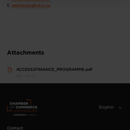
E.
amrita.singh@cc.lu
Attachments
ACCESS2FINANCE_PROGRAMME.pdf
PDF • 181 KB
Contact