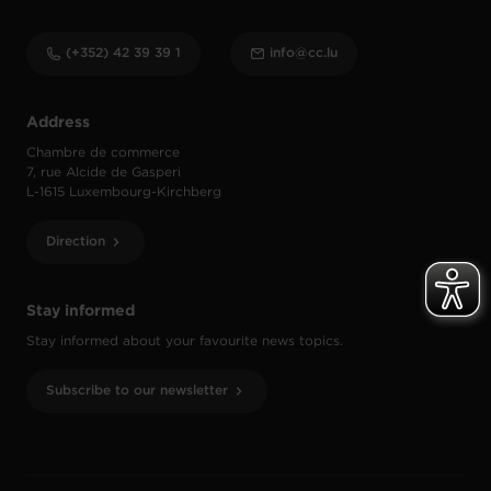
(+352) 42 39 39 1
info@cc.lu
Address
Chambre de commerce
7, rue Alcide de Gasperi
L-1615 Luxembourg-Kirchberg
Direction
Stay informed
Stay informed about your favourite news topics.
Subscribe to our newsletter