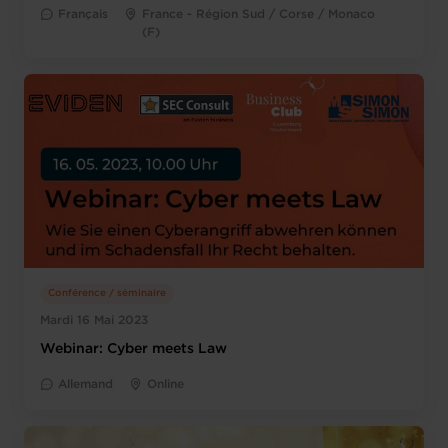
Français
France - Région Sud / Corse / Monaco
(F)
Conférence / séminaire
Mardi 16 Mai 2023
Webinar: Cyber meets Law
Allemand
Online