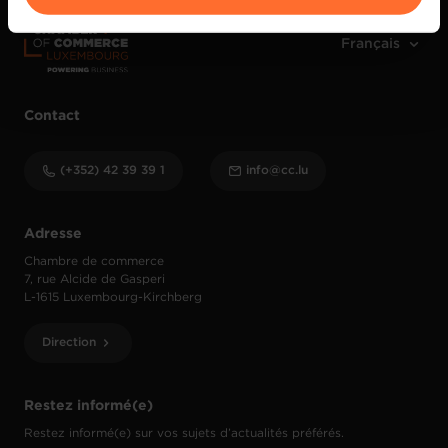
nous utilisons lescookies et sommes amenés à traiter
vos données personnelles, vous pouvez consulter notre
Charte d’usage des cookies
et notre
Politique de
protection des données personnelles
.
Contact
(+352) 42 39 39 1
info@cc.lu
Adresse
Chambre de commerce
7, rue Alcide de Gasperi
L-1615 Luxembourg-Kirchberg
Direction
Restez informé(e)
Restez informé(e) sur vos sujets d’actualités préférés.