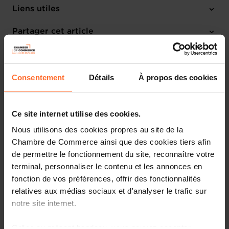
Jeudi 20 Avr 2023
Liens utiles
17h30 – 18h00
Chambre de Commerce
Partager cet article
M'inscrire
Français
Consentement
Détails
À propos des cookies
Ce site internet utilise des cookies.
Nous utilisons des cookies propres au site de la
Chambre de Commerce ainsi que des cookies tiers afin
de permettre le fonctionnement du site, reconnaître votre
terminal, personnaliser le contenu et les annonces en
fonction de vos préférences, offrir des fonctionnalités
relatives aux médias sociaux et d'analyser le trafic sur
notre site internet.
Grâce au présent bandeau, vous pouvez accepter,