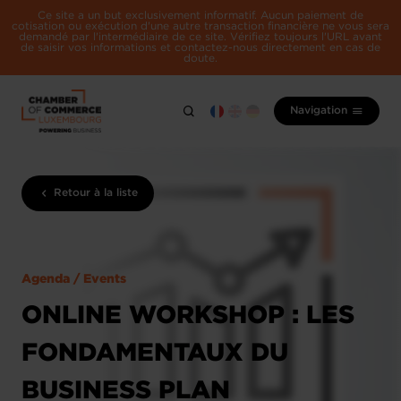
Ce site a un but exclusivement informatif. Aucun paiement de
cotisation ou exécution d'une autre transaction financière ne vous sera
demandé par l'intermédiaire de ce site. Vérifiez toujours l'URL avant
de saisir vos informations et contactez-nous directement en cas de
doute.
Navigation
Retour à la liste
Agenda / Events
ONLINE WORKSHOP : LES
FONDAMENTAUX DU
BUSINESS PLAN