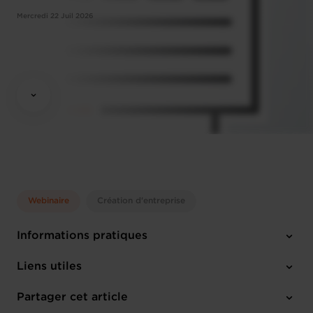
Mercredi 22 Juil 2026
Webinaire
Création d'entreprise
Informations pratiques
Mercredi 22 Juil 2026
Liens utiles
14:30-16:30
Online Workshop
Partager cet article
M'inscrire
Français