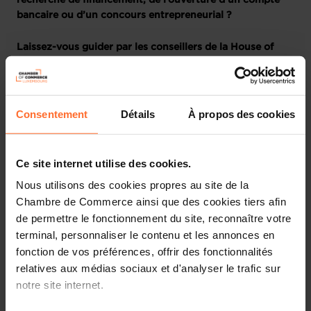
recherche de financement, de l’ouverture d’un compte
bancaire ou d’un concours entrepreneurial ?
Laissez-vous guider par les conseillers de la House of
Entrepreneurship, le point de contact unique pour les
entrepreneurs au Luxembourg
Participez à notre prochaine session dédiée aux
Consentement
Détails
À propos des cookies
fondamentaux du Business Plan et du Plan financier. Elle
vous fournira toutes les informations nécessaires pour
développer un plan solide et élaborer une stratégie
Ce site internet utilise des cookies.
financière efficace pour votre entreprise, à travers un
Nous utilisons des cookies propres au site de la
tutoriel divisé en 2 parties, suivi d’une session de
Chambre de Commerce ainsi que des cookies tiers afin
questions-réponses en direct.
de permettre le fonctionnement du site, reconnaître votre
terminal, personnaliser le contenu et les annonces en
Voici un aperçu des thématiques abordées.
fonction de vos préférences, offrir des fonctionnalités
Première partie : Business Plan
relatives aux médias sociaux et d'analyser le trafic sur
notre site internet.
Pourquoi rédiger un business plan ?