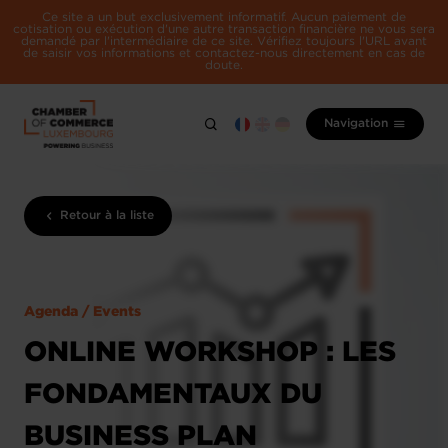
Ce site a un but exclusivement informatif. Aucun paiement de
cotisation ou exécution d'une autre transaction financière ne vous sera
demandé par l'intermédiaire de ce site. Vérifiez toujours l'URL avant
de saisir vos informations et contactez-nous directement en cas de
doute.
Navigation
Retour à la liste
Agenda / Events
ONLINE WORKSHOP : LES
FONDAMENTAUX DU
BUSINESS PLAN