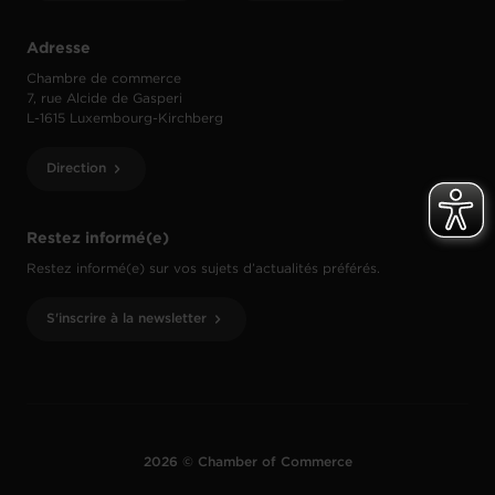
Adresse
Chambre de commerce
7, rue Alcide de Gasperi
L-1615 Luxembourg-Kirchberg
Direction
Restez informé(e)
Restez informé(e) sur vos sujets d’actualités préférés.
S'inscrire à la newsletter
2026 © Chamber of Commerce