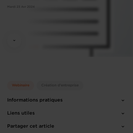
Mardi 23 Avr 2024
Webinaire
Création d'entreprise
Informations pratiques
Mardi 23 Avr 2024
Liens utiles
14:30 - 16:30
Online Workshop
Partager cet article
M'inscrire
Français