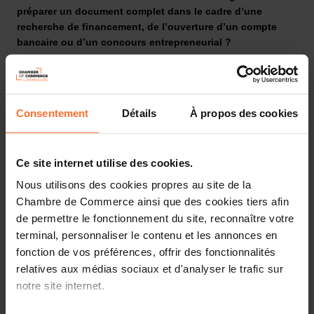
préparer un document complet dans le cadre d’une
recherche de financement, de l’ouverture d’un compte
bancaire ou d’un concours entrepreneurial ?
Laissez-vous guider par les conseillers de la House of
Consentement
Détails
À propos des cookies
Entrepreneurship, le point de contact unique pour les
entrepreneurs au Luxembourg
Ce site internet utilise des cookies.
Nous utilisons des cookies propres au site de la
Chambre de Commerce ainsi que des cookies tiers afin
Participez à notre prochaine session dédiée aux fondamentaux
du Business Plan et du Plan financier. Elle vous fournira toutes
de permettre le fonctionnement du site, reconnaître votre
les informations nécessaires pour développer un plan solide et
terminal, personnaliser le contenu et les annonces en
élaborer une stratégie financière efficace pour votre entreprise,
fonction de vos préférences, offrir des fonctionnalités
à travers un tutoriel divisé en 2 parties, suivi d’une session de
relatives aux médias sociaux et d'analyser le trafic sur
questions-réponses en direct.
notre site internet.