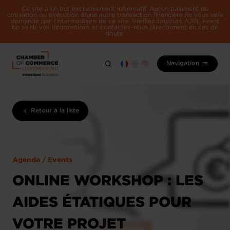
Ce site a un but exclusivement informatif. Aucun paiement de
cotisation ou exécution d'une autre transaction financière ne vous sera
demandé par l'intermédiaire de ce site. Vérifiez toujours l'URL avant
de saisir vos informations et contactez-nous directement en cas de
doute.
Navigation
Retour à la liste
Agenda / Events
ONLINE WORKSHOP : LES
AIDES ÉTATIQUES POUR
VOTRE PROJET