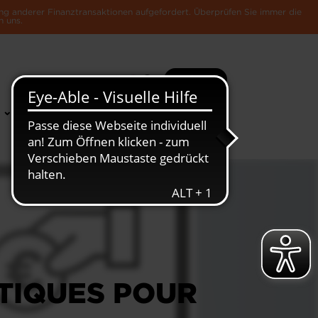
ng anderer Finanztransaktionen aufgefordert. Überprüfen Sie immer die
n uns.
Suche
Mehr
News &
Die Luxemburger
Publikationen
Wirtschaft
ATIQUES POUR