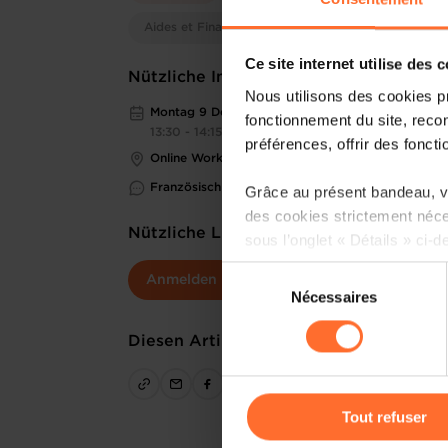
Aides et Financements
Ce site internet utilise des 
Nützliche Informationen
Nous utilisons des cookies p
Montag 9 Dez 2024
fonctionnement du site, recon
13:30 - 14:15
préférences, offrir des foncti
Online Workshop
Französisch
Grâce au présent bandeau, vo
des cookies strictement néce
Nützliche Links
sous l’onglet « Détails » ci-d
Sélection
Anmelden
Il est précisé que la navigati
Nécessaires
du
sociaux, sauvegarde des préfé
consentement
cas de refus de tous les coo
Diesen Artikel teilen
Vous avez la possibilité de m
gauche de chaque page.
Tout refuser