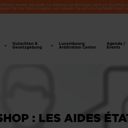
e Website werden Sie weder zur Zahlung von Beiträgen noch zur Durchführu
bevor Sie Ihre Daten eingeben, und wenden Sie sich im Zweifelsfall direkt a
Gutachten &
Luxembourg
Agenda /
Gesetzgebung
Arbitration Center
Events
HOP : LES AIDES ÉT