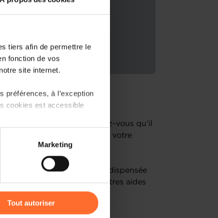
 tiers afin de permettre le
en fonction de vos
otre site internet.
 préférences, à l’exception
rojets d’entreprise !
ts cookies est accessible
un entrepreneur établi, savez-vous qu’il
 votre disposition pour lancer votre
 partage sur les réseaux
Marketing
lopper ?
) peuvent être affectées en
ail l’aide à l’investissement dispensée
’à vous donner un aperçu d’autres aides
r l’icône flottante en bas à
 les organismes de contact
Tout autoriser