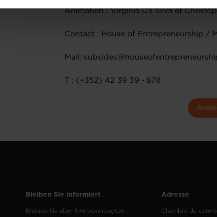
ions sur la manière dont nous utilisons lescookies et sommes 
Animation : Virginia Da Silva et Christ
onsulter notre
Charte d’usage des cookies
et notre
Politique 
Contact : House of Entrepreneurship / 
Mail: subsides@houseofentrepreneurshi
T : (+352) 42 39 39 - 878
Anme
Bleiben Sie informiert
Adresse
Bleiben Sie über Ihre bevorzugten
Chambre de comm