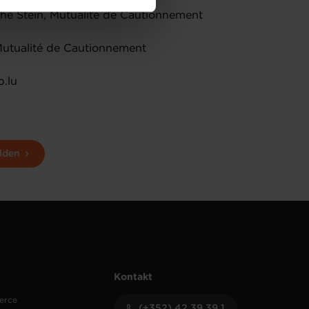
amenés à traiter vos données
ophe Stein, Mutualité de Cautionnement
de protection des données
Mutualité de Cautionnement
p.lu
lden
Kontakt
erce
(+352) 42 39 39 1