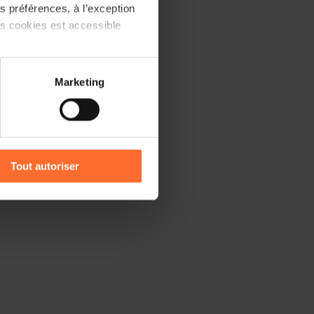
 préférences, à l’exception
ts cookies est accessible
 partage sur les réseaux
Marketing
) peuvent être affectées en
r l’icône flottante en bas à
Tout autoriser
amenés à traiter vos données
de protection des données