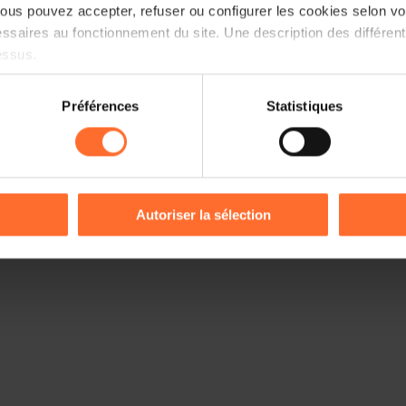
us pouvez accepter, refuser ou configurer les cookies selon vos
ssaires au fonctionnement du site. Une description des différen
essus.
on sur le site et certaines fonctionnalités (ex : lecture de vidéos,
Préférences
Statistiques
rences de lecture vidéo, personnalisation de l’affichage du site
kies ou des cookies non nécessaires.
odifier ou retirer votre consentement à tout moment en cliquant su
Autoriser la sélection
ions sur la manière dont nous utilisons lescookies et sommes 
onsulter notre
Charte d’usage des cookies
et notre
Politique 