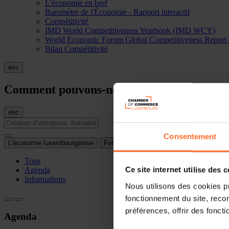
L'économie en bref
Baromètre de l'Économie - Rapport interactif
Compétitivité
IMD World Competitiveness Yearbook (IMD WCY)
World Economic Forum Global Competitiveness Repo
Bilan Compétitivité
esc
Comment pouvons-nous vous aider?
esc
Consentement
L'économie luxembourgeoise
Formations
Internationalisation
Tous
Agenda
Ce site internet utilise des 
Informations
Nous utilisons des cookies p
fonctionnement du site, recon
préférences, offrir des foncti
Agenda