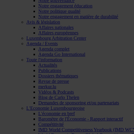
Notre gouvernance
Notre engagement éducation
Notre politique qualité
Notre engagement en matière de durabilité
Avis & législation
Affaires nationales
Affaires européennes
Luxembourg Arbitration Center
Agenda / Events
Agenda complet
Agenda Go International
Toute l'information
Actualités
Publications
Dossiers thématiques
Revue de presse
merkur.lu
Vidéos & Podcasts
Blog de Carlo Thelen
Demandes de sponsoring et/ou partenariats
L'Economie Luxembourgeoise
L'économie en bref
Baromètre de l'Économie - Rapport interactif
Compétitivité
IMD World Competitiveness Yearbook (IMD WC