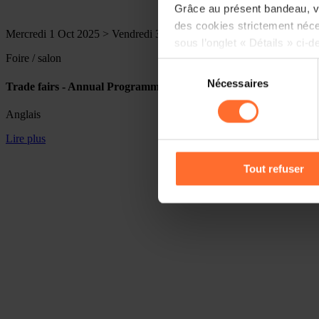
Grâce au présent bandeau, vo
des cookies strictement néce
Mercredi 1 Oct 2025 > Vendredi 31 Déc 2027
sous l’onglet « Détails » ci-d
Foire / salon
Sélection
Il est précisé que la navigati
Nécessaires
du
Trade fairs - Annual Programme 2026-2027
sociaux, sauvegarde des préfé
consentement
cas de refus de tous les coo
Anglais
Lire plus
Vous avez la possibilité de m
gauche de chaque page.
Tout refuser
Pour de plus amples informat
personnelles, vous pouvez c
personnelles
.