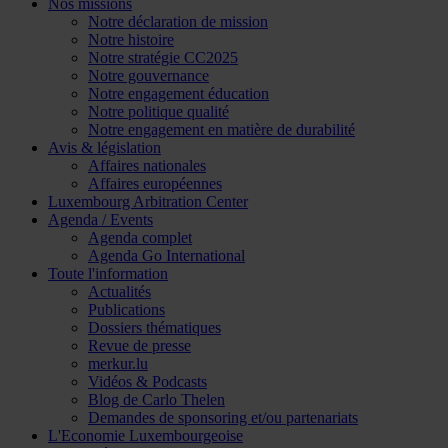
Nos missions
Notre déclaration de mission
Notre histoire
Notre stratégie CC2025
Notre gouvernance
Notre engagement éducation
Notre politique qualité
Notre engagement en matière de durabilité
Avis & législation
Affaires nationales
Affaires européennes
Luxembourg Arbitration Center
Agenda / Events
Agenda complet
Agenda Go International
Toute l'information
Actualités
Publications
Dossiers thématiques
Revue de presse
merkur.lu
Vidéos & Podcasts
Blog de Carlo Thelen
Demandes de sponsoring et/ou partenariats
L'Economie Luxembourgeoise