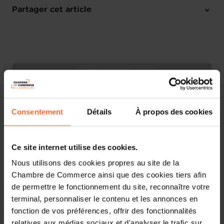
Online Workshop
Partager cet article
M'inscrire
Français
Consentement
Détails
À propos des cookies
Ce site internet utilise des cookies.
Nous utilisons des cookies propres au site de la
Chambre de Commerce ainsi que des cookies tiers afin
de permettre le fonctionnement du site, reconnaître votre
Découvrez les aides étatiques pour vos projets
terminal, personnaliser le contenu et les annonces en
d’entreprise !
fonction de vos préférences, offrir des fonctionnalités
relatives aux médias sociaux et d'analyser le trafic sur