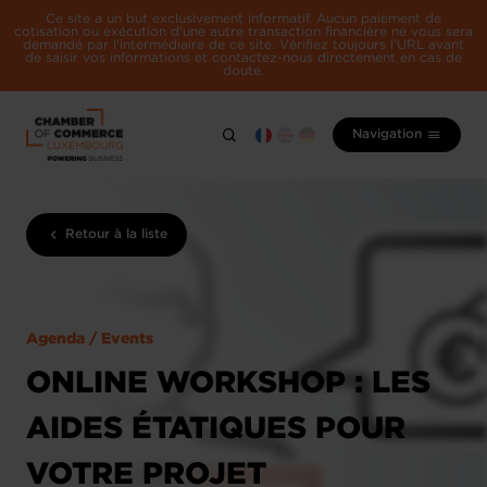
Ce site a un but exclusivement informatif. Aucun paiement de
cotisation ou exécution d'une autre transaction financière ne vous sera
demandé par l'intermédiaire de ce site. Vérifiez toujours l'URL avant
de saisir vos informations et contactez-nous directement en cas de
doute.
Navigation
Retour à la liste
Agenda / Events
ONLINE WORKSHOP : LES
AIDES ÉTATIQUES POUR
VOTRE PROJET