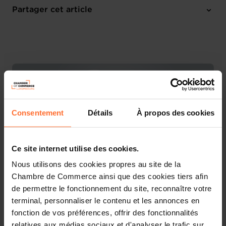
Online Workshop
Partager cet article
M'inscrire
Français
Consentement
Détails
À propos des cookies
Ce site internet utilise des cookies.
Nous utilisons des cookies propres au site de la
Chambre de Commerce ainsi que des cookies tiers afin
de permettre le fonctionnement du site, reconnaître votre
Découvrez les aides étatiques pour vos projets
terminal, personnaliser le contenu et les annonces en
d’entreprise !
fonction de vos préférences, offrir des fonctionnalités
relatives aux médias sociaux et d'analyser le trafic sur