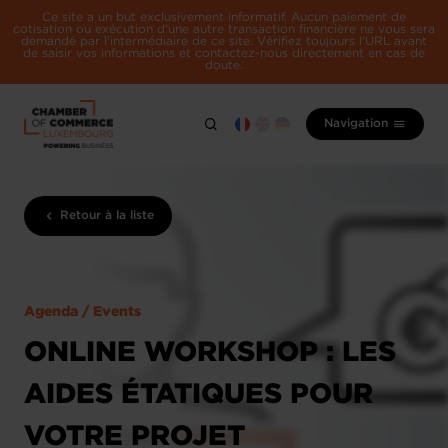
Ce site a un but exclusivement informatif. Aucun paiement de
cotisation ou exécution d'une autre transaction financière ne vous sera
demandé par l'intermédiaire de ce site. Vérifiez toujours l'URL avant
de saisir vos informations et contactez-nous directement en cas de
doute.
Navigation
Retour à la liste
Agenda / Events
ONLINE WORKSHOP : LES
AIDES ÉTATIQUES POUR
VOTRE PROJET