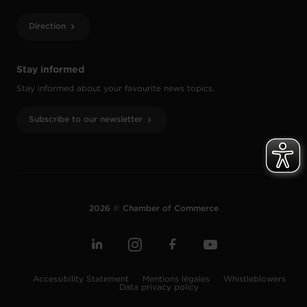
Direction
Stay informed
Stay informed about your favourite news topics.
Subscribe to our newsletter
2026 © Chamber of Commerce
Accessibility Statement
Mentions légales
Whistleblowers
Data privacy policy