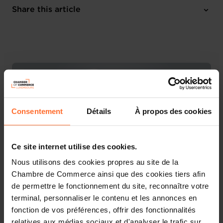
Online Workshop
Share this article
Register here
French
Consentement
Détails
À propos des cookies
Ce site internet utilise des cookies.
Nous utilisons des cookies propres au site de la
Chambre de Commerce ainsi que des cookies tiers afin
de permettre le fonctionnement du site, reconnaître votre
Découvrez les aides étatiques pour vos projets
terminal, personnaliser le contenu et les annonces en
d’entreprise !
fonction de vos préférences, offrir des fonctionnalités
relatives aux médias sociaux et d'analyser le trafic sur