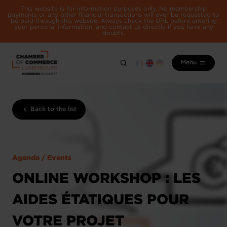
This website is for information purposes only. No membership
payments or any other financial transactions will ever be requested to
be paid through this website. Always check the URL before entering
your personal information, and contact us directly if you have any
doubts.
Menu
Back to the list
Agenda / Events
ONLINE WORKSHOP : LES
AIDES ÉTATIQUES POUR
VOTRE PROJET