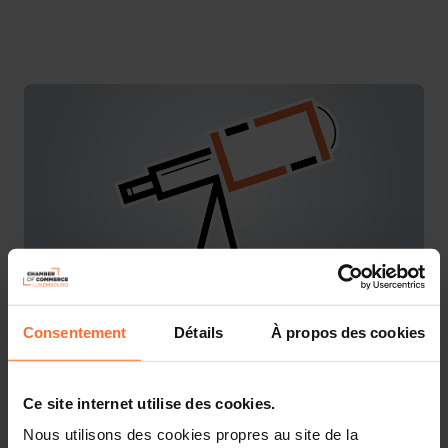
Consentement
Détails
À propos des cookies
You are starting a business from scratch or buying an
existing one in Luxembourg? Let’s get guided by the
advisors of the House of Entrepreneurship, the single
Ce site internet utilise des cookies.
point of contact for entrepreneurs.
Nous utilisons des cookies propres au site de la