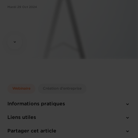
Mardi 29 Oct 2024
Webinaire
Création d'entreprise
Informations pratiques
Mardi 29 Oct 2024
Liens utiles
10:00 - 12:00
Online Workshop
Partager cet article
M'inscrire
Anglais