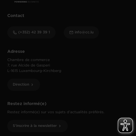
Contact
(+352) 42 39 39 1
info@cc.lu
Adresse
Chambre de commerce
7, rue Alcide de Gasperi
L-1615 Luxembourg-Kirchberg
Direction
Restez informé(e)
Restez informé(e) sur vos sujets d’actualités préférés.
S'inscrire à la newsletter