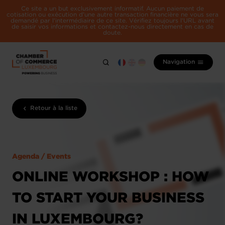
Ce site a un but exclusivement informatif. Aucun paiement de
cotisation ou exécution d'une autre transaction financière ne vous sera
demandé par l'intermédiaire de ce site. Vérifiez toujours l'URL avant
de saisir vos informations et contactez-nous directement en cas de
doute.
Navigation
Retour à la liste
Agenda / Events
ONLINE WORKSHOP : HOW
TO START YOUR BUSINESS
IN LUXEMBOURG?