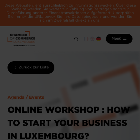
Diese Website dient ausschließlich zu Informationszwecken. Über diese
Website werden Sie weder zur Zahlung von Beiträgen noch zur
Durchführung anderer Finanztransaktionen aufgefordert. Überprüfen
Sie immer die URL, bevor Sie Ihre Daten eingeben, und wenden Sie
sich im Zweifelsfall direkt an uns.
Menü
Zurück zur Liste
Agenda / Events
ONLINE WORKSHOP : HOW
TO START YOUR BUSINESS
IN LUXEMBOURG?