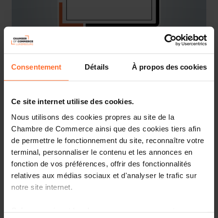
Consentement
Détails
À propos des cookies
Format du workshop
: Atelier de sensibilisation
Ce site internet utilise des cookies.
A propos de l’atelier
:
Nous utilisons des cookies propres au site de la
Faire rimer "communiquer" et "durabilité", est-ce
Chambre de Commerce ainsi que des cookies tiers afin
possible ? Que vous portiez un projet durable ou que
de permettre le fonctionnement du site, reconnaître votre
vous vous intéressiez au poids environnemental de votre
terminal, personnaliser le contenu et les annonces en
communication, cet atelier est fait pour vous ! Peut-on
fonction de vos préférences, offrir des fonctionnalités
réellement promouvoir un projet durable en postant des
relatives aux médias sociaux et d'analyser le trafic sur
Reels énergivores sur Instagram ? Comment rester
notre site internet.
cohérent et sobre tout en faisant connaître son projet ?
Comment aborder les thématiques environnementales
Grâce au présent bandeau, vous pouvez accepter,
dans sa communication ?