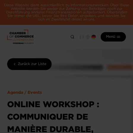
Diese Website dient ausschließlich zu Informationszwecken. Über diese
Website werden Sie weder zur Zahlung von Beiträgen noch zur
Durchführung anderer Finanztransaktionen aufgefordert. Überprüfen
Sie immer die URL, bevor Sie Ihre Daten eingeben, und wenden Sie
sich im Zweifelsfall direkt an uns.
Menü
Zurück zur Liste
Agenda / Events
ONLINE WORKSHOP :
COMMUNIQUER DE
MANIÈRE DURABLE,