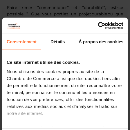
Faire rimer "communiquer" et "durabilité", est-ce
possible ? Que vous portiez un projet durable ou que
vous vous intéressiez au poids environnemental de votre
communication, cet atelier est fait pour vous ! Peut-on
réellement promouvoir un projet durable en postant des
Reels énergivores sur Instagram ? Comment rester
Consentement
Détails
À propos des cookies
cohérent et sobre tout en faisant connaître son projet ?
Comment aborder les thématiques environnementales
dans sa communication ?
Ce site internet utilise des cookies.
Nous utilisons des cookies propres au site de la
Plan de la session
:
Chambre de Commerce ainsi que des cookies tiers afin
de permettre le fonctionnement du site, reconnaître votre
Impact de la communication sur l’environnement :
terminal, personnaliser le contenu et les annonces en
chiffres & faits
fonction de vos préférences, offrir des fonctionnalités
Tour d’horizon de stratégies de communication
relatives aux médias sociaux et d'analyser le trafic sur
durables
notre site internet.
En pratique, que faire et par où commencer ?
Grâce au présent bandeau, vous pouvez accepter,