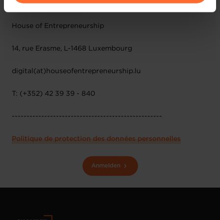
CONTACT:
vos données personnelles, vous pouvez consulter notre
Charte d’usage des cookies
et notre
Politique de
House of Entrepreneurship
protection des données personnelles
.
14, rue Erasme, L-1468 Luxembourg
digital(at)houseofentrepreneurship.lu
T: (+352) 42 39 39 - 840
---------------------------------------------------
Politique de protection des données personnelles
Anmelden