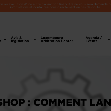
n ou exécution d'une autre transaction financière ne vous sera demandé par 
informations et contactez-nous directement en cas de doute.
Avis &
Luxembourg
Agenda /
s
législation
Arbitration Center
Events
HOP : COMMENT LAN