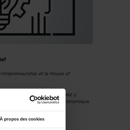
le?
ntrepreneurship et la House of
ial au Luxembourg et souhaitez y
 en assurant sa performance économique
À propos des cookies