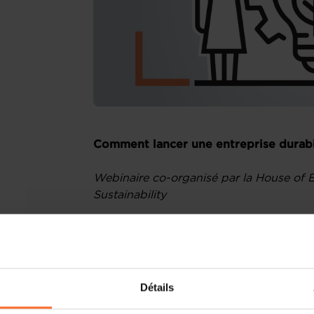
Comment lancer une entreprise durab
Webinaire co-organisé par la House of E
Sustainability
Vous développez un projet entrepreneur
intégrer des dimensions durables tout
? Ce webinaire est fait pour vous !
Détails
Pourquoi participer ?