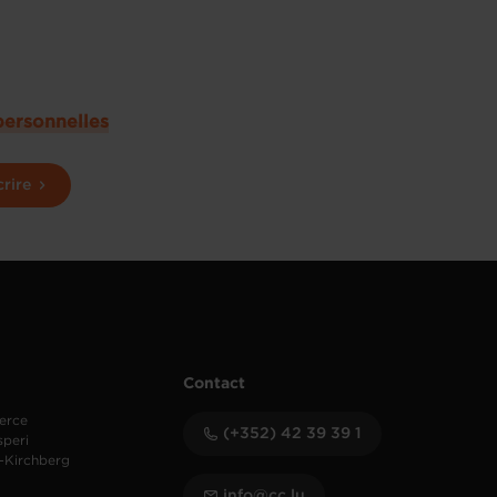
personnelles
crire
Contact
erce
(+352) 42 39 39 1
speri
-Kirchberg
info@cc.lu