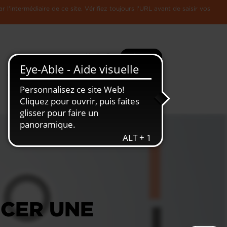
l'intermédiaire de ce site. Vérifiez toujours l'URL avant de saisir vos
Recherche
Plus
Toute
L'Economie
l'information
Luxembourgeoise
CER UNE