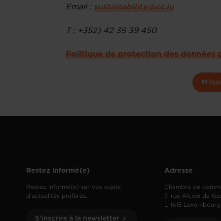
Email :
sustainability@cc.lu
T : +352) 42 39 39 450
Politique de protection des données 
M'ins
Restez informé(e)
Adresse
Restez informé(e) sur vos sujets
Chambre de comm
d’actualités préférés.
7, rue Alcide de Ga
L-1615 Luxembourg
S'inscrire à la newsletter