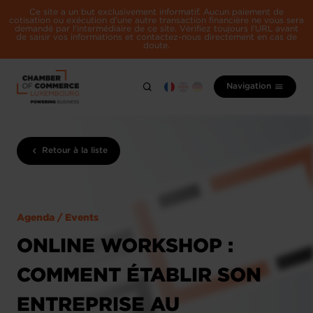
Ce site a un but exclusivement informatif. Aucun paiement de
cotisation ou exécution d'une autre transaction financière ne vous sera
demandé par l'intermédiaire de ce site. Vérifiez toujours l'URL avant
de saisir vos informations et contactez-nous directement en cas de
doute.
Navigation
Retour à la liste
Agenda / Events
ONLINE WORKSHOP :
COMMENT ÉTABLIR SON
ENTREPRISE AU