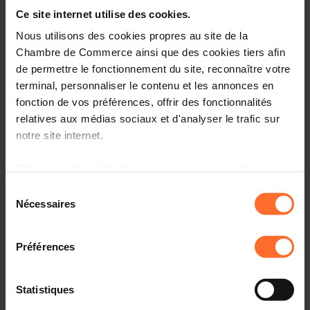
Entrepreneurship, le point de contact unique pour les
Ce site internet utilise des cookies.
entrepreneurs.
Nous utilisons des cookies propres au site de la
Comment? Participez à une prochaine session
Chambre de Commerce ainsi que des cookies tiers afin
«Comment établir son entreprise au Luxembourg?», qui
de permettre le fonctionnement du site, reconnaître votre
vous informera sur l’écosystème, le cadre réglementaire
terminal, personnaliser le contenu et les annonces en
et les démarches à suivre.
fonction de vos préférences, offrir des fonctionnalités
relatives aux médias sociaux et d'analyser le trafic sur
Programme
notre site internet.
Première partie: tutoriel, en 45 minutes
Grâce au présent bandeau, vous pouvez accepter,
refuser ou configurer les cookies selon vos préférences,
Sélection
Aperçu des organismes de soutien aux
à l’exception des cookies strictement nécessaires au
Nécessaires
entrepreneurs au Luxembourg
du
fonctionnement du site. Une description des différents
consentement
Principaux aspects administratifs, légaux et fiscaux à
cookies est accessible sous l’onglet « Détails » ci-
connaître
Préférences
dessus.
Comprendre la procédure liée à l’autorisation
d’établissement et les étapes suivantes
Il est précisé que la navigation sur le site et certaines
Statistiques
fonctionnalités (ex : lecture de vidéos, partage sur les