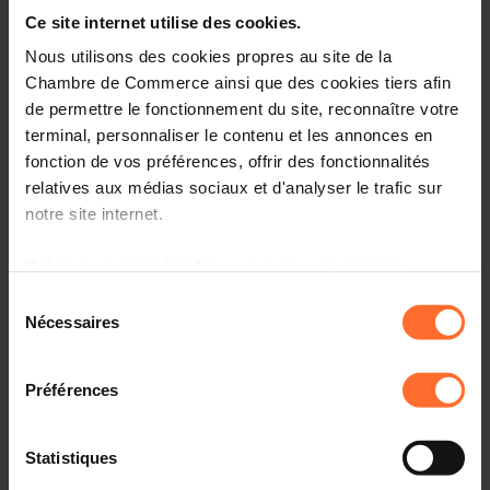
Entrepreneurship, le point de contact unique pour les
Ce site internet utilise des cookies.
entrepreneurs.
Nous utilisons des cookies propres au site de la
Comment? Participez à une prochaine session
Chambre de Commerce ainsi que des cookies tiers afin
«Comment établir son entreprise au Luxembourg?», qui
de permettre le fonctionnement du site, reconnaître votre
vous informera sur l’écosystème, le cadre réglementaire
terminal, personnaliser le contenu et les annonces en
et les démarches à suivre.
fonction de vos préférences, offrir des fonctionnalités
relatives aux médias sociaux et d'analyser le trafic sur
Programme
notre site internet.
Première partie: tutoriel, en 45 minutes
Grâce au présent bandeau, vous pouvez accepter,
refuser ou configurer les cookies selon vos préférences,
Sélection
Aperçu des organismes de soutien aux
à l’exception des cookies strictement nécessaires au
Nécessaires
entrepreneurs au Luxembourg
du
fonctionnement du site. Une description des différents
consentement
Principaux aspects administratifs, légaux et fiscaux à
cookies est accessible sous l’onglet « Détails » ci-
connaître
Préférences
dessus.
Comprendre la procédure liée à l’autorisation
d’établissement et les étapes suivantes
Il est précisé que la navigation sur le site et certaines
Statistiques
fonctionnalités (ex : lecture de vidéos, partage sur les