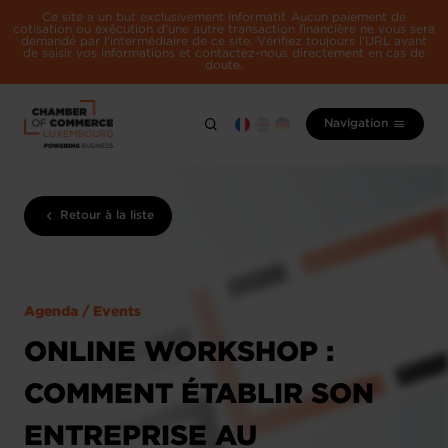
Ce site a un but exclusivement informatif. Aucun paiement de
cotisation ou exécution d'une autre transaction financière ne vous sera
demandé par l'intermédiaire de ce site. Vérifiez toujours l'URL avant
de saisir vos informations et contactez-nous directement en cas de
doute.
Navigation
Retour à la liste
Agenda / Events
ONLINE WORKSHOP :
COMMENT ÉTABLIR SON
ENTREPRISE AU