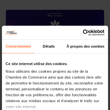
Consentement
Détails
À propos des cookies
Ce site internet utilise des cookies.
Nous utilisons des cookies propres au site de la
Chambre de Commerce ainsi que des cookies tiers afin
Nexus2050, the new annual tech event, presents three
de permettre le fonctionnement du site, reconnaître votre
days of discovery, inspiration, and learning, as well as
terminal, personnaliser le contenu et les annonces en
opportunities for encounters, networking, and
fonction de vos préférences, offrir des fonctionnalités
matchmaking.
relatives aux médias sociaux et d'analyser le trafic sur
Nexus2050 is an international hub for stakeholders
notre site internet.