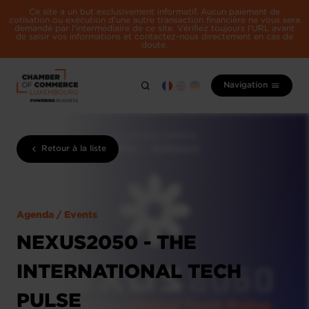
Ce site a un but exclusivement informatif. Aucun paiement de
cotisation ou exécution d'une autre transaction financière ne vous sera
demandé par l'intermédiaire de ce site. Vérifiez toujours l'URL avant
de saisir vos informations et contactez-nous directement en cas de
doute.
Navigation
Retour à la liste
Agenda / Events
NEXUS2050 - THE
INTERNATIONAL TECH
PULSE