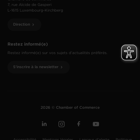
7, rue Alcide de Gasperi
L-1615 Luxembourg-Kirchberg
Direction
Restez informé(e)
Restez informé(e) sur vos sujets d’actualités préférés.
S'inscrire à la newsletter
2026 © Chamber of Commerce
Accessibilité
Mentions légales
Lanceur d'alerte
Politique