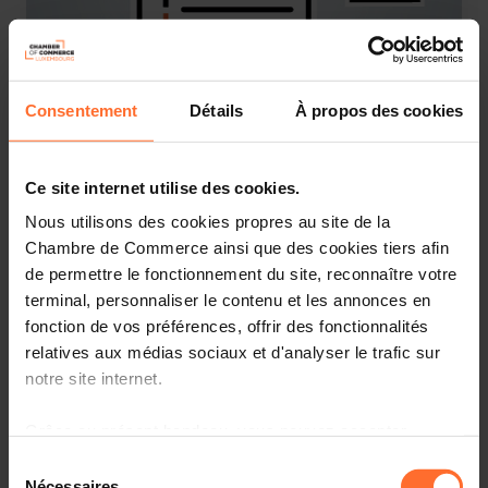
Webinaire
Consentement
Détails
À propos des cookies
Mardi 11 Juin 2024
Online Workshop : Les fondamentaux du business
plan
Ce site internet utilise des cookies.
Français
Online Workshop
Nous utilisons des cookies propres au site de la
Chambre de Commerce ainsi que des cookies tiers afin
de permettre le fonctionnement du site, reconnaître votre
terminal, personnaliser le contenu et les annonces en
fonction de vos préférences, offrir des fonctionnalités
relatives aux médias sociaux et d'analyser le trafic sur
notre site internet.
Grâce au présent bandeau, vous pouvez accepter,
refuser ou configurer les cookies selon vos préférences,
Sélection
à l’exception des cookies strictement nécessaires au
Nécessaires