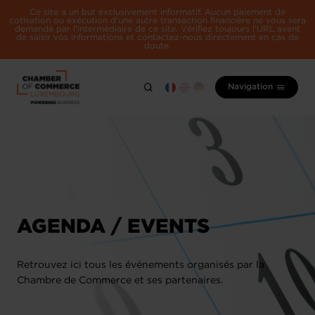
Ce site a un but exclusivement informatif. Aucun paiement de
cotisation ou exécution d'une autre transaction financière ne vous sera
demandé par l'intermédiaire de ce site. Vérifiez toujours l'URL avant
de saisir vos informations et contactez-nous directement en cas de
doute.
Navigation
AGENDA / EVENTS
Retrouvez ici tous les événements organisés par la
Chambre de Commerce et ses partenaires.