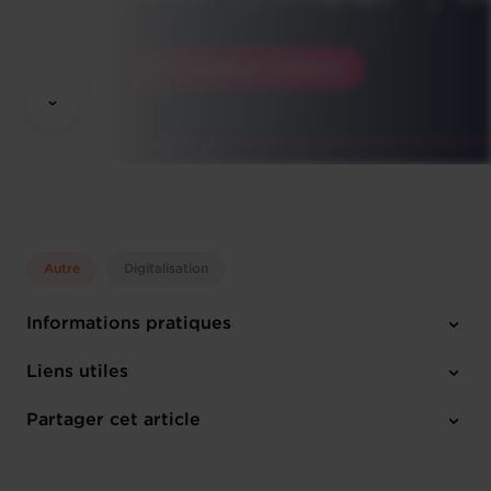
Autre
Digitalisation
Informations pratiques
Jeudi 12 Oct 2023
Liens utiles
13:30 - 18:00
Chambre de Commerce
Partager cet article
M'inscrire
Français