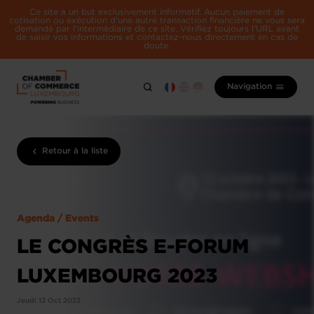
Ce site a un but exclusivement informatif. Aucun paiement de
cotisation ou exécution d'une autre transaction financière ne vous sera
demandé par l'intermédiaire de ce site. Vérifiez toujours l'URL avant
de saisir vos informations et contactez-nous directement en cas de
doute.
Navigation
Retour à la liste
Agenda / Events
LE CONGRÈS E-FORUM
LUXEMBOURG 2023
Jeudi 12 Oct 2023