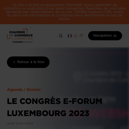
Ce site a un but exclusivement informatif. Aucun paiement de
cotisation ou exécution d'une autre transaction financière ne vous sera
demandé par l'intermédiaire de ce site. Vérifiez toujours l'URL avant
de saisir vos informations et contactez-nous directement en cas de
doute.
Navigation
Retour à la liste
Agenda / Events
LE CONGRÈS E-FORUM
LUXEMBOURG 2023
Jeudi 12 Oct 2023