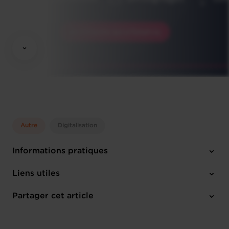
Autre
Digitalisation
Informations pratiques
Jeudi 12 Oct 2023
Liens utiles
13:30 - 18:00
Chambre de Commerce
Partager cet article
M'inscrire
Français