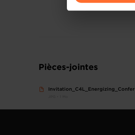
Pour de plus amples informat
personnelles, vous pouvez c
personnelles
.
Pièces-jointes
Invitation_C4L_Energizing_Confer
JPG • 1 Mo