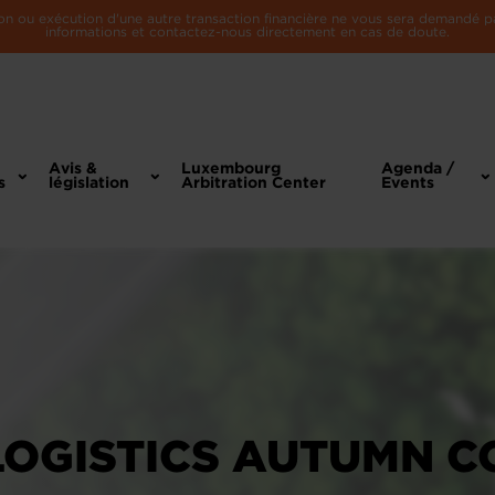
n ou exécution d'une autre transaction financière ne vous sera demandé par 
informations et contactez-nous directement en cas de doute.
Avis &
Luxembourg
Agenda /
s
législation
Arbitration Center
Events
LOGISTICS AUTUMN 