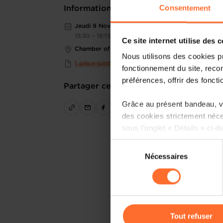
Consentement
Informations pratiques
Jeudi 9 Nov 2023
15:30 - 18:15
Ce site internet utilise des 
Chamber of Commerce
Nous utilisons des cookies p
1 pièce-jointe
fonctionnement du site, recon
préférences, offrir des foncti
Partager cet article
Grâce au présent bandeau, vo
des cookies strictement néce
sous l’onglet « Détails » ci-d
Sélection
Il est précisé que la navigati
Nécessaires
du
sociaux, sauvegarde des préfé
consentement
cas de refus de tous les coo
Vous avez la possibilité de m
gauche de chaque page.
Tout refuser