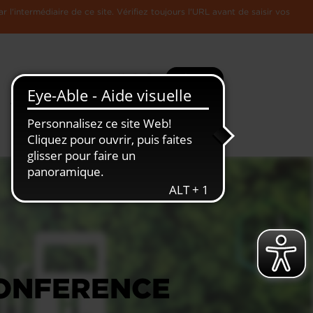
l'intermédiaire de ce site. Vérifiez toujours l'URL avant de saisir vos
Recherche
Plus
Toute
L'Economie
l'information
Luxembourgeoise
CONFERENCE