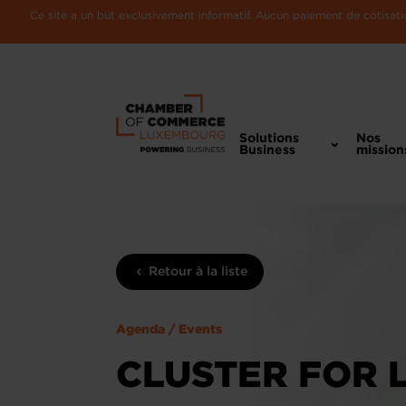
Ce site a un but exclusivement informatif. Aucun paiement de cotisatio
Solutions
Nos
Business
mission
Retour à la liste
Agenda / Events
CLUSTER FOR 