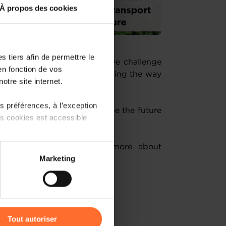
À propos des cookies
 tiers afin de permettre le
 a pressing and transformative challenge
en fonction de vos
uit of sustainability is reshaping the way
otre site internet.
tation, and commerce.
 préférences, à l’exception
d new technologies will shape the future
ts cookies est accessible
tumn Conference
to learn more about
 partage sur les réseaux
Marketing
reen future.
) peuvent être affectées en
r l’icône flottante en bas à
Registration
Tout autoriser