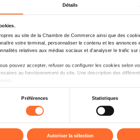
Détails
cookies.
ropres au site de la Chambre de Commerce ainsi que des cookies
Decarbonization of freight transport is
naître votre terminal, personnaliser le contenu et les annonces 
for our rapidly evolving world. The purs
onnalités relatives aux médias sociaux et d'analyser le trafic sur n
we think about supply chains, transpor
us pouvez accepter, refuser ou configurer les cookies selon vos
The implementation of EU directives an
ssaires au fonctionnement du site. Une description des différen
of the transport sector.
essus.
Join the
Cluster for Logistics Au
on sur le site et certaines fonctionnalités (ex : lecture de vidéos,
Préférences
Statistiques
energizing road freight transport for a g
rences de lecture vidéo, personnalisation de l’affichage du site
kies ou des cookies non nécessaires.
odifier ou retirer votre consentement à tout moment en cliquant su
Programme
Autoriser la sélection