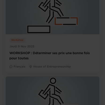
Workshop
Jeudi 9 Nov 2023
WORKSHOP : Déterminer ses prix une bonne fois
pour toutes
Français
House of Entrepreneurship