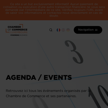
Ce site a un but exclusivement informatif. Aucun paiement de
cotisation ou exécution d'une autre transaction financière ne vous sera
demandé par l'intermédiaire de ce site. Vérifiez toujours l'URL avant
de saisir vos informations et contactez-nous directement en cas de
doute.
Navigation
AGENDA / EVENTS
Retrouvez ici tous les événements organisés par la
Chambre de Commerce et ses partenaires.