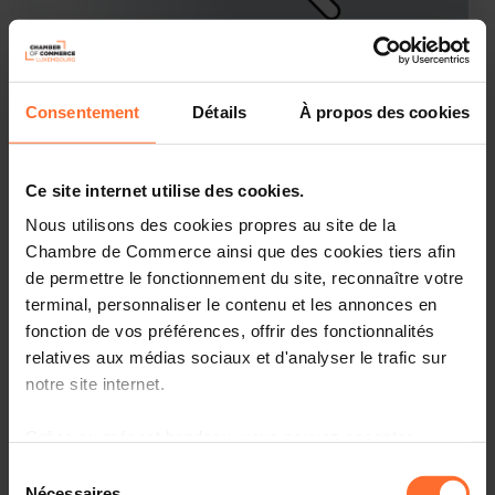
Webinaire
Vendredi 10 Nov 2023
Consentement
Détails
À propos des cookies
Online Workshop : Tester et modéliser rapidement
son idée d’entreprise
Français
Online Workshop
Ce site internet utilise des cookies.
Nous utilisons des cookies propres au site de la
Chambre de Commerce ainsi que des cookies tiers afin
de permettre le fonctionnement du site, reconnaître votre
terminal, personnaliser le contenu et les annonces en
fonction de vos préférences, offrir des fonctionnalités
relatives aux médias sociaux et d'analyser le trafic sur
notre site internet.
Grâce au présent bandeau, vous pouvez accepter,
refuser ou configurer les cookies selon vos préférences,
Foire / salon
Sélection
à l’exception des cookies strictement nécessaires au
Nécessaires
Lundi 13 Nov 2023 > Jeudi 16 Nov 2023