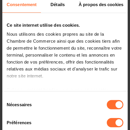
Consentement
Détails
À propos des cookies
Vous êtes un créateur d’entreprise ? Vous souhaitez nous
rencontrer à notre hub de Mondorf?
Ce site internet utilise des cookies.
Rejoignez-nous pour un atelier d’1h15, qui sera axé sur la
Nous utilisons des cookies propres au site de la
validation de son envie d’entreprendre et sur la
compréhension de la réalité et de la logique d’un
Chambre de Commerce ainsi que des cookies tiers afin
entrepreneur, en plus de donner un bref aperçu du
de permettre le fonctionnement du site, reconnaître votre
parcours réglementaire d’un futur entrepreneur, ainsi que
terminal, personnaliser le contenu et les annonces en
des services et programmes gratuits de la House of
fonction de vos préférences, offrir des fonctionnalités
Entrepreneurship pour créateurs d’entreprise.
relatives aux médias sociaux et d'analyser le trafic sur
notre site internet.
Parmi les thématiques abordées:
Grâce au présent bandeau, vous pouvez accepter,
Les mauvaises raisons d’entreprendre
refuser ou configurer les cookies selon vos préférences,
Sélection
à l’exception des cookies strictement nécessaires au
Nécessaires
du
Les peurs récurrentes des nouveaux entrepreneurs
fonctionnement du site. Une description des différents
consentement
cookies est accessible sous l’onglet « Détails » ci-
Créer une entreprise sans être un super-héros, mais en
Préférences
dessus.
étant conscient.e de ses ressources et limites: