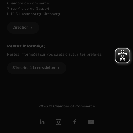
Chambre de commerce
7, rue Alcide de Gasperi
L-1615 Luxembourg-Kirchberg
Direction
Restez informé(e)
Restez informé(e) sur vos sujets d’actualités préférés.
S'inscrire à la newsletter
2026 © Chamber of Commerce