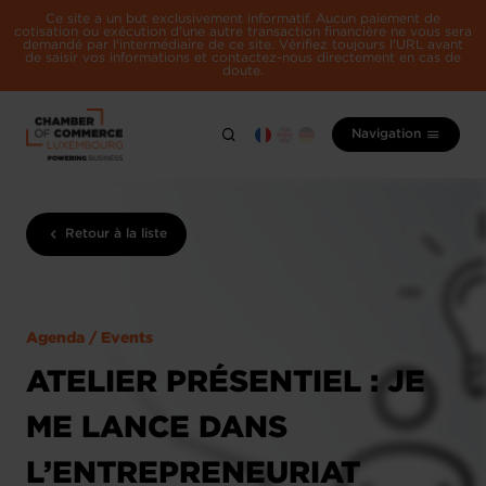
Ce site a un but exclusivement informatif. Aucun paiement de
cotisation ou exécution d'une autre transaction financière ne vous sera
demandé par l'intermédiaire de ce site. Vérifiez toujours l'URL avant
de saisir vos informations et contactez-nous directement en cas de
doute.
Navigation
Retour à la liste
Agenda / Events
ATELIER PRÉSENTIEL : JE
ME LANCE DANS
L’ENTREPRENEURIAT