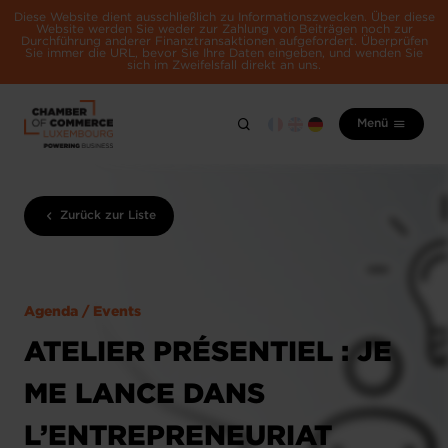
Diese Website dient ausschließlich zu Informationszwecken. Über diese
Website werden Sie weder zur Zahlung von Beiträgen noch zur
Durchführung anderer Finanztransaktionen aufgefordert. Überprüfen
Sie immer die URL, bevor Sie Ihre Daten eingeben, und wenden Sie
sich im Zweifelsfall direkt an uns.
Menü
Zurück zur Liste
Agenda / Events
ATELIER PRÉSENTIEL : JE
ME LANCE DANS
L’ENTREPRENEURIAT