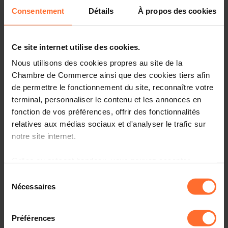
Consentement
Détails
À propos des cookies
Vous êtes un créateur d’entreprise ? Vous souhaitez nous
rencontrer à notre hub de Mondorf?
Ce site internet utilise des cookies.
Rejoignez-nous pour un atelier d’1h15, qui sera axé sur la
validation de son envie d’entreprendre et sur la
Nous utilisons des cookies propres au site de la
compréhension de la réalité et de la logique d’un
Chambre de Commerce ainsi que des cookies tiers afin
entrepreneur, en plus de donner un bref aperçu du
de permettre le fonctionnement du site, reconnaître votre
parcours réglementaire d’un futur entrepreneur, ainsi que
terminal, personnaliser le contenu et les annonces en
des services et programmes gratuits de la House of
fonction de vos préférences, offrir des fonctionnalités
Entrepreneurship pour créateurs d’entreprise.
relatives aux médias sociaux et d'analyser le trafic sur
notre site internet.
Parmi les thématiques abordées:
Grâce au présent bandeau, vous pouvez accepter,
Les mauvaises raisons d’entreprendre
refuser ou configurer les cookies selon vos préférences,
Sélection
à l’exception des cookies strictement nécessaires au
Nécessaires
Les peurs récurrentes des nouveaux entrepreneurs
du
fonctionnement du site. Une description des différents
consentement
cookies est accessible sous l’onglet « Détails » ci-
Créer une entreprise sans être un super-héros, mais en
Préférences
étant conscient.e de ses ressources et limites:
dessus.