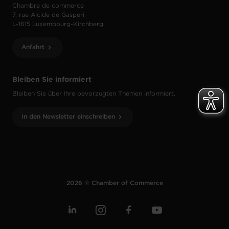
Chambre de commerce
7, rue Alcide de Gasperi
L-1615 Luxembourg-Kirchberg
Anfahrt
Bleiben Sie informiert
Bleiben Sie über Ihre bevorzugten Themen informiert.
In den Newsletter einschreiben
2026 © Chamber of Commerce