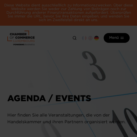
Diese Website dient ausschließlich zu Informationszwecken. Über diese
Website werden Sie weder zur Zahlung von Beiträgen noch zur
Durchführung anderer Finanztransaktionen aufgefordert. Überprüfen
Sie immer die URL, bevor Sie Ihre Daten eingeben, und wenden Sie
sich im Zweifelsfall direkt an uns.
Menü
AGENDA / EVENTS
Hier finden Sie alle Veranstaltungen, die von der
Handelskammer und ihren Partnern organisiert werden.