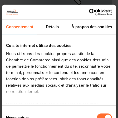
Webinar
Freitag 10 Nov 2023
Consentement
Détails
À propos des cookies
Online Workshop : Tester et modéliser rapidement
son idée d’entreprise
Französisch
Online Workshop
Ce site internet utilise des cookies.
Nous utilisons des cookies propres au site de la
Chambre de Commerce ainsi que des cookies tiers afin
de permettre le fonctionnement du site, reconnaître votre
terminal, personnaliser le contenu et les annonces en
fonction de vos préférences, offrir des fonctionnalités
relatives aux médias sociaux et d'analyser le trafic sur
notre site internet.
Grâce au présent bandeau, vous pouvez accepter,
refuser ou configurer les cookies selon vos préférences,
Messe
Sélection
à l’exception des cookies strictement nécessaires au
Nécessaires
Montag 13 Nov 2023 > Donnerstag 16 Nov 2023