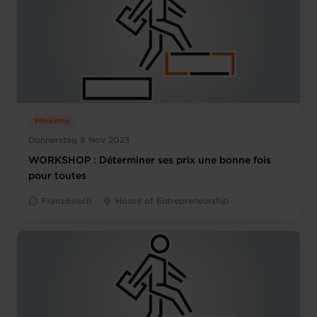
Workshop
Donnerstag 9 Nov 2023
WORKSHOP : Déterminer ses prix une bonne fois
pour toutes
Französisch
House of Entrepreneurship