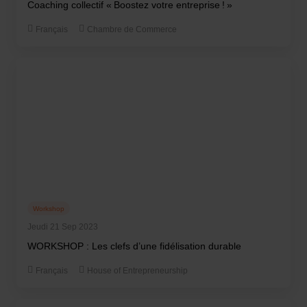
Coaching collectif « Boostez votre entreprise ! »
Français
Chambre de Commerce
Workshop
Jeudi 21 Sep 2023
WORKSHOP : Les clefs d’une fidélisation durable
Français
House of Entrepreneurship