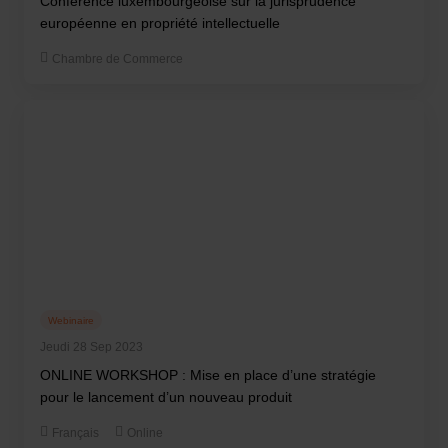
Conférence luxembourgeoise sur la jurisprudence
européenne en propriété intellectuelle
Chambre de Commerce
Webinaire
Jeudi 28 Sep 2023
ONLINE WORKSHOP : Mise en place d’une stratégie
pour le lancement d’un nouveau produit
Français
Online