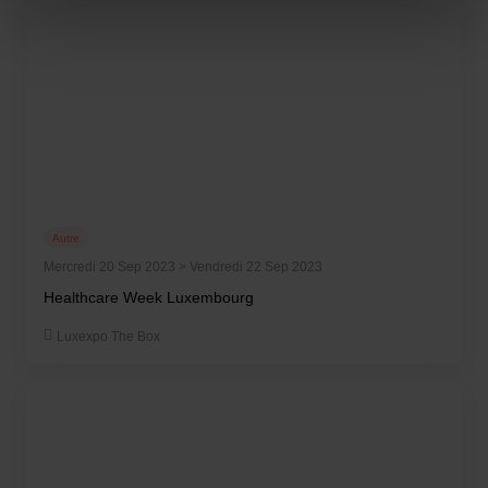
Charte d’usage des cookies
et notre
Politique de
protection des données personnelles
.
Autre
Mercredi 20 Sep 2023 > Vendredi 22 Sep 2023
Healthcare Week Luxembourg
Luxexpo The Box