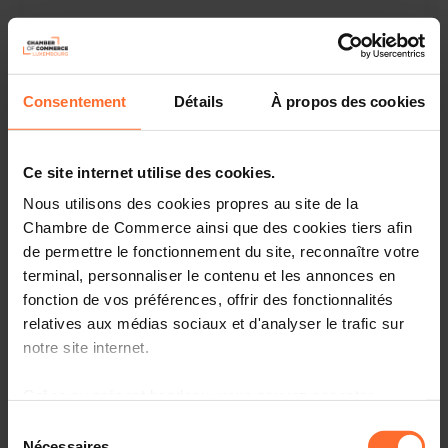
Webinaire
Mardi 19 Sep 2023
Online Workshop : Les fondamentaux du business plan
Consentement
Détails
À propos des cookies
Français
Online Workshop
Ce site internet utilise des cookies.
Nous utilisons des cookies propres au site de la
Chambre de Commerce ainsi que des cookies tiers afin
de permettre le fonctionnement du site, reconnaître votre
terminal, personnaliser le contenu et les annonces en
fonction de vos préférences, offrir des fonctionnalités
relatives aux médias sociaux et d'analyser le trafic sur
notre site internet.
Mission économique
Grâce au présent bandeau, vous pouvez accepter,
Mardi 19 Sep 2023 > Vendredi 22 Sep 2023
refuser ou configurer les cookies selon vos préférences,
Sélection
à l’exception des cookies strictement nécessaires au
Trade Mission to Kosovo
Nécessaires