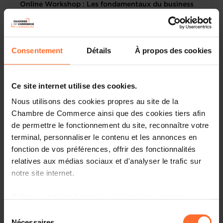
Online Workshop : Les fondamentaux du business
plan
Französisch
Online Workshop
Consentement
Détails
À propos des cookies
Ce site internet utilise des cookies.
Nous utilisons des cookies propres au site de la
Chambre de Commerce ainsi que des cookies tiers afin
de permettre le fonctionnement du site, reconnaître votre
terminal, personnaliser le contenu et les annonces en
fonction de vos préférences, offrir des fonctionnalités
relatives aux médias sociaux et d'analyser le trafic sur
Wirtschaftsreise
notre site internet.
Dienstag 19 Sep 2023 > Freitag 22 Sep 2023
Trade Mission to Kosovo
Grâce au présent bandeau, vous pouvez accepter,
refuser ou configurer les cookies selon vos préférences,
Englisch
Kosovo
Sélection
à l’exception des cookies strictement nécessaires au
Nécessaires