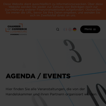
Diese Website dient ausschließlich zu Informationszwecken. Über diese
Website werden Sie weder zur Zahlung von Beiträgen noch zur
Durchführung anderer Finanztransaktionen aufgefordert. Überprüfen
Sie immer die URL, bevor Sie Ihre Daten eingeben, und wenden Sie
sich im Zweifelsfall direkt an uns.
Menü
AGENDA / EVENTS
Hier finden Sie alle Veranstaltungen, die von der
Handelskammer und ihren Partnern organisiert werden.