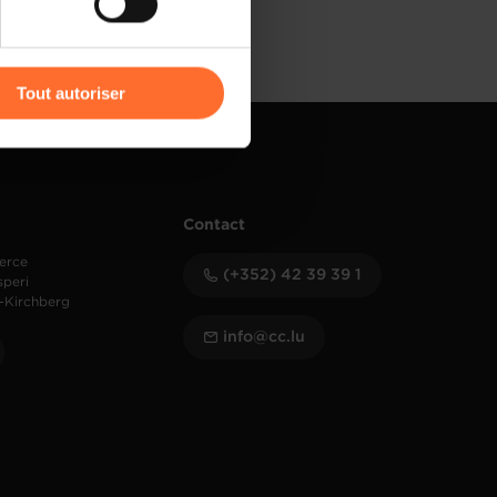
r l’icône flottante en bas à
Tout autoriser
amenés à traiter vos données
de protection des données
Contact
erce
(+352) 42 39 39 1
speri
-Kirchberg
info@cc.lu