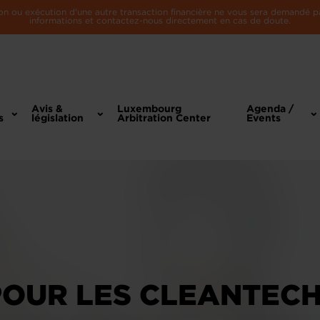
n ou exécution d'une autre transaction financière ne vous sera demandé par 
informations et contactez-nous directement en cas de doute.
Avis &
Luxembourg
Agenda /
s
législation
Arbitration Center
Events
POUR LES CLEANTEC