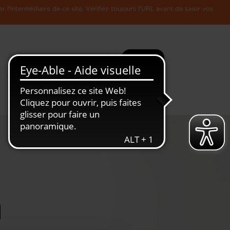
l'intermédiaire de ce site. Vérifiez toujours l'URL avant de saisir vos
Recherche
Plus
Toute
L'Economie
l'information
Luxembourgeoise
H