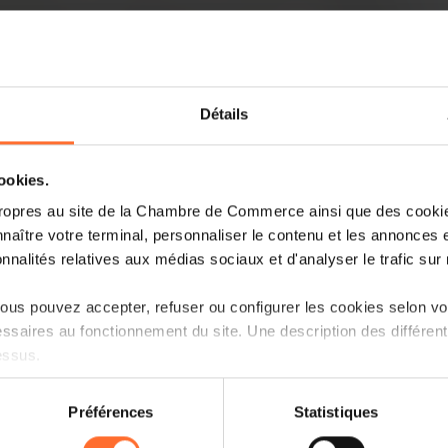
Détails
cookies.
À Dudelange, l’Innovation Hub s’affirm
ropres au site de la Chambre de Commerce ainsi que des cookies
cleantech au Luxembourg. Implanté au 
naître votre terminal, personnaliser le contenu et les annonces 
allie innovation, développement économi
onnalités relatives aux médias sociaux et d'analyser le trafic sur n
Lire la suite
us pouvez accepter, refuser ou configurer les cookies selon vos
ssaires au fonctionnement du site. Une description des différen
essus.
on sur le site et certaines fonctionnalités (ex : lecture de vidéos,
Préférences
Statistiques
rences de lecture vidéo, personnalisation de l’affichage du site