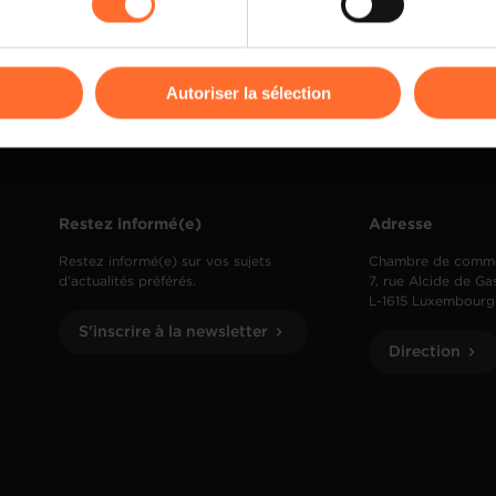
kies ou des cookies non nécessaires.
odifier ou retirer votre consentement à tout moment en cliquant su
Autoriser la sélection
ions sur la manière dont nous utilisons lescookies et sommes 
onsulter notre
Charte d’usage des cookies
et notre
Politique 
Restez informé(e)
Adresse
Restez informé(e) sur vos sujets
Chambre de comm
d’actualités préférés.
7, rue Alcide de Ga
L-1615 Luxembourg
S'inscrire à la newsletter
Direction