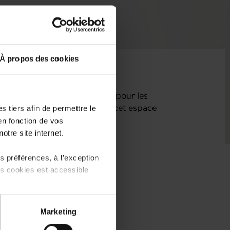
À propos des cookies
e comme un moteur essentiel pour les
 tiers afin de permettre le
cœur du projet NeiSchmelz, cet espace
en fonction de vos
que et durabilité.
otre site internet.
 préférences, à l’exception
ts cookies est accessible
 partage sur les réseaux
Marketing
) peuvent être affectées en