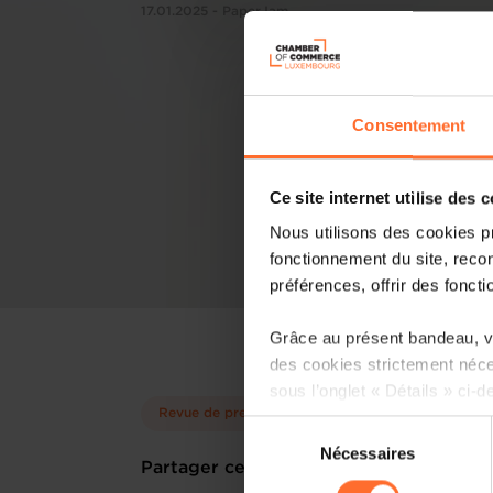
17.01.2025 - PaperJam
Consentement
Ce site internet utilise des 
Nous utilisons des cookies p
fonctionnement du site, recon
préférences, offrir des foncti
Grâce au présent bandeau, vo
des cookies strictement néce
sous l’onglet « Détails » ci-d
Revue de presse
Sélection
Il est précisé que la navigati
Nécessaires
du
Partager cet article
sociaux, sauvegarde des préfé
consentement