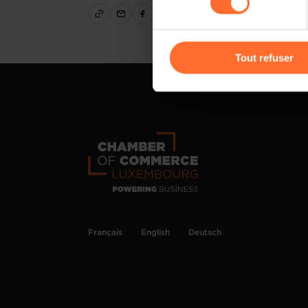
cas de refus de tous les coo
Vous avez la possibilité de m
gauche de chaque page.
Tout refuser
Pour de plus amples informat
personnelles, vous pouvez c
personnelles
.
Français
English
Deutsch