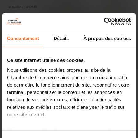
10.11.2023 - wort.lu
Consentement
Détails
À propos des cookies
Ce site internet utilise des cookies.
Nous utilisons des cookies propres au site de la
Chambre de Commerce ainsi que des cookies tiers afin
de permettre le fonctionnement du site, reconnaître votre
terminal, personnaliser le contenu et les annonces en
Revue de presse
fonction de vos préférences, offrir des fonctionnalités
relatives aux médias sociaux et d'analyser le trafic sur
Partager cet article
notre site internet.
Grâce au présent bandeau, vous pouvez accepter,
refuser ou configurer les cookies selon vos préférences,