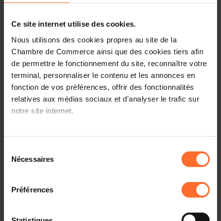
30.04.2024 - Virgule.lu
Ce site internet utilise des cookies.
Fernand Ernster renouvelé à la tête de la Chambre
Nous utilisons des cookies propres au site de la
de commerce
Chambre de Commerce ainsi que des cookies tiers afin
de permettre le fonctionnement du site, reconnaître votre
terminal, personnaliser le contenu et les annonces en
25.04.2024 - InfoGreen Luxembourg
fonction de vos préférences, offrir des fonctionnalités
relatives aux médias sociaux et d'analyser le trafic sur
Budget de l’État 2024 : faire preuve de
notre site internet.
responsabilité
Grâce au présent bandeau, vous pouvez accepter,
refuser ou configurer les cookies selon vos préférences,
Sélection
25.04.2024 - InfoGreen Luxembourg
à l’exception des cookies strictement nécessaires au
Nécessaires
du
fonctionnement du site. Une description des différents
consentement
« L’entrepreneuriat, une voie pour tous ? » -
cookies est accessible sous l’onglet « Détails » ci-
microlux fait le point !
Préférences
dessus.
Il est précisé que la navigation sur le site et certaines
Statistiques