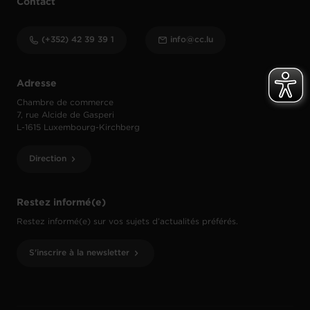
Contact
(+352) 42 39 39 1
info@cc.lu
Adresse
Chambre de commerce
7, rue Alcide de Gasperi
L-1615 Luxembourg-Kirchberg
Direction
Restez informé(e)
Restez informé(e) sur vos sujets d’actualités préférés.
S'inscrire à la newsletter