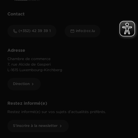
Contact
(+352) 42 39 39 1
info@cc.lu
Adresse
Chambre de commerce
7, rue Alcide de Gasperi
L-1615 Luxembourg-Kirchberg
Direction
Restez informé(e)
Restez informé(e) sur vos sujets d’actualités préférés.
S'inscrire à la newsletter