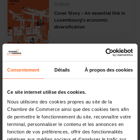
01.2024
Cover Story - An essential link in
Luxembourg’s economic
diversification
11.2023
Consentement
Détails
À propos des cookies
Cover Story - Ecomobility
Ce site internet utilise des cookies.
Nous utilisons des cookies propres au site de la
Chambre de Commerce ainsi que des cookies tiers afin
de permettre le fonctionnement du site, reconnaître votre
terminal, personnaliser le contenu et les annonces en
09.2023
fonction de vos préférences, offrir des fonctionnalités
Cover Story - The huge “building
relatives aux médias sociaux et d'analyser le trafic sur