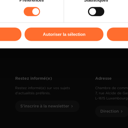
Préférences
Statistiques
rences de lecture vidéo, personnalisation de l’affichage du site
kies ou des cookies non nécessaires.
odifier ou retirer votre consentement à tout moment en cliquant su
Autoriser la sélection
ions sur la manière dont nous utilisons lescookies et sommes 
onsulter notre
Charte d’usage des cookies
et notre
Politique 
Restez informé(e)
Adresse
Restez informé(e) sur vos sujets
Chambre de comm
d’actualités préférés.
7, rue Alcide de Ga
L-1615 Luxembourg
S'inscrire à la newsletter
Direction