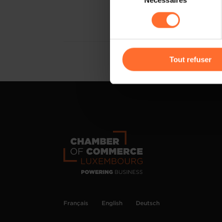
Nécessaires
du
sociaux, sauvegarde des préfé
consentement
cas de refus de tous les coo
Vous avez la possibilité de m
gauche de chaque page.
Tout refuser
Pour de plus amples informat
personnelles, vous pouvez c
personnelles
.
Français
English
Deutsch