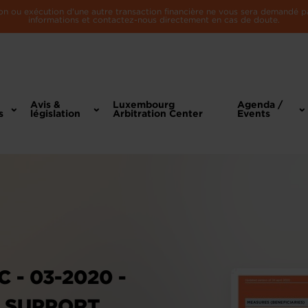
n ou exécution d'une autre transaction financière ne vous sera demandé par 
informations et contactez-nous directement en cas de doute.
Avis &
Luxembourg
Agenda /
s
législation
Arbitration Center
Events
- 03-2020 -
C SUPPORT