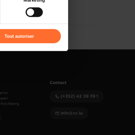
Marketing
) peuvent être affectées en
r l’icône flottante en bas à
Tout autoriser
amenés à traiter vos données
de protection des données
Contact
erce
(+352) 42 39 39 1
speri
-Kirchberg
info@cc.lu