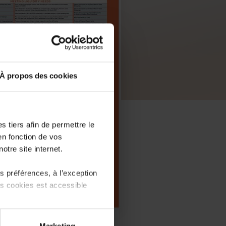
À propos des cookies
 tiers afin de permettre le
en fonction de vos
otre site internet.
 préférences, à l’exception
ts cookies est accessible
 partage sur les réseaux
PDF, 526.2 Ko