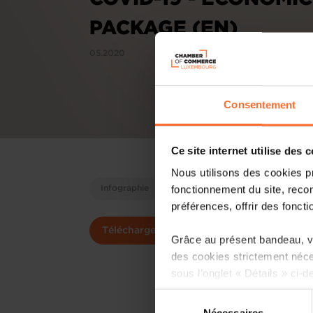
PACKAGE (EN)
05.2020
Consentement
Ce site internet utilise des 
Nous utilisons des cookies p
fonctionnement du site, recon
Infographie
préférences, offrir des foncti
Télécharger
Grâce au présent bandeau, vo
des cookies strictement néce
sous l’onglet « Détails » ci-d
Sélection
Il est précisé que la navigati