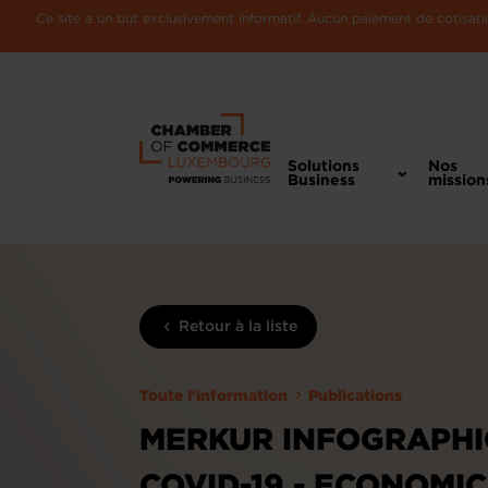
Ce site a un but exclusivement informatif. Aucun paiement de cotisatio
Solutions
Nos
Business
mission
Retour à la liste
Toute l'information
Publications
MERKUR INFOGRAPHIC 
COVID-19 - ECONOMI