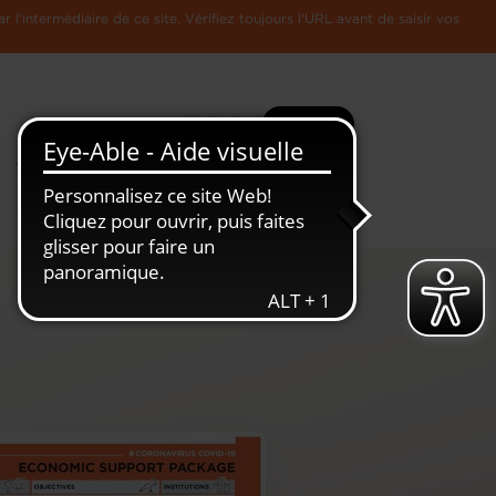
l'intermédiaire de ce site. Vérifiez toujours l'URL avant de saisir vos
Recherche
Plus
Toute
L'Economie
l'information
Luxembourgeoise