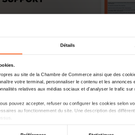
Détails
cookies.
ropres au site de la Chambre de Commerce ainsi que des cookies
naître votre terminal, personnaliser le contenu et les annonces 
onnalités relatives aux médias sociaux et d'analyser le trafic sur n
us pouvez accepter, refuser ou configurer les cookies selon vos
ssaires au fonctionnement du site. Une description des différen
essus.
on sur le site et certaines fonctionnalités (ex : lecture de vidéos,