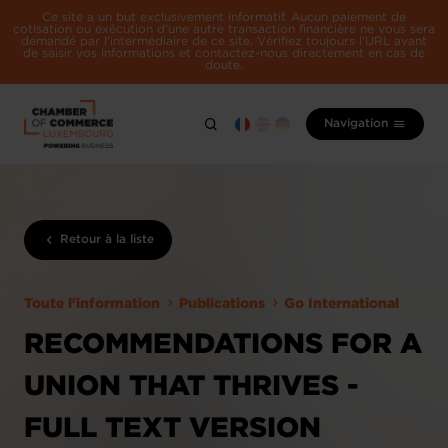
Ce site a un but exclusivement informatif. Aucun paiement de
cotisation ou exécution d'une autre transaction financière ne vous sera
demandé par l'intermédiaire de ce site. Vérifiez toujours l'URL avant
de saisir vos informations et contactez-nous directement en cas de
doute.
Navigation
Retour à la liste
Toute l'information
Publications
Go International
RECOMMENDATIONS FOR A
UNION THAT THRIVES -
FULL TEXT VERSION