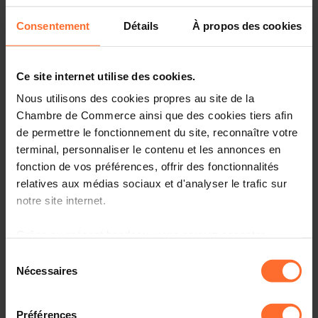
Consentement
Détails
À propos des cookies
02.2023
Elections 2023 : Développer tous les
talents au sein d'un marché du
Ce site internet utilise des cookies.
travail attractif, performant et ouvert
Nous utilisons des cookies propres au site de la
Chambre de Commerce ainsi que des cookies tiers afin
de permettre le fonctionnement du site, reconnaître votre
01.2023
terminal, personnaliser le contenu et les annonces en
News Flash - Les nouvelles
fonction de vos préférences, offrir des fonctionnalités
obligations en matière de déchets et
relatives aux médias sociaux et d'analyser le trafic sur
emballages en 2023
notre site internet.
Grâce au présent bandeau, vous pouvez accepter,
refuser ou configurer les cookies selon vos préférences,
12.2022
Sélection
à l’exception des cookies strictement nécessaires au
Nécessaires
Actualité & Tendances N°27 -
du
fonctionnement du site. Une description des différents
Intelligence Artificielle & Big Data :
consentement
cookies est accessible sous l’onglet « Détails » ci-
guide pour naviguer dans la future
Préférences