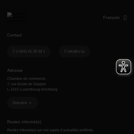
Contact
(+352) 42 39 39 1
info@cc.lu
Adresse
Chambre de commerce
7, rue Alcide de Gasperi
L-1615 Luxembourg-Kirchberg
Direction
Restez informé(e)
Restez informé(e) sur vos sujets d’actualités préférés.