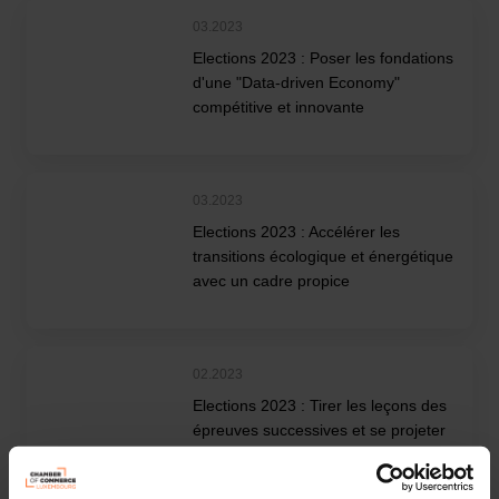
03.2023
Elections 2023 : Poser les fondations
d'une "Data-driven Economy"
compétitive et innovante
03.2023
Elections 2023 : Accélérer les
transitions écologique et énergétique
avec un cadre propice
02.2023
Elections 2023 : Tirer les leçons des
épreuves successives et se projeter
vers l'avenir