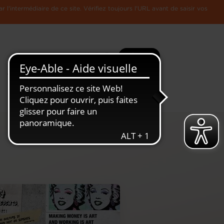
l'intermédiaire de ce site. Vérifiez toujours l'URL avant de saisir vos
Recherche
Plus
Toute
L'Economie
l'information
Luxembourgeoise