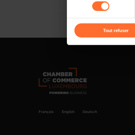
consentement
cas de refus de tous les coo
Vous avez la possibilité de m
gauche de chaque page.
Tout refuser
Pour de plus amples informat
personnelles, vous pouvez c
personnelles
.
Français
English
Deutsch