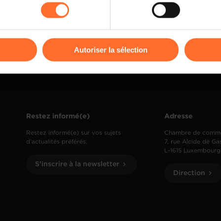
kies ou des cookies non nécessaires.
odifier ou retirer votre consentement à tout moment en cliquant su
Autoriser la sélection
ions sur la manière dont nous utilisons lescookies et sommes 
onsulter notre
Charte d’usage des cookies
et notre
Politique 
Restez informé(e)
Adresse
Restez informé(e) sur vos sujets
Chambre de comm
d’actualités préférés.
7, rue Alcide de Ga
L-1615 Luxembourg
S'inscrire à la newsletter
Direction