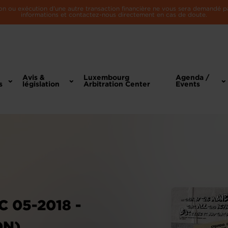
n ou exécution d'une autre transaction financière ne vous sera demandé par 
informations et contactez-nous directement en cas de doute.
Avis &
Luxembourg
Agenda /
s
législation
Arbitration Center
Events
 05-2018 -
ON)