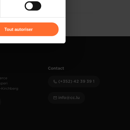
r l’icône flottante en bas à
Tout autoriser
amenés à traiter vos données
de protection des données
Contact
erce
(+352) 42 39 39 1
speri
-Kirchberg
info@cc.lu