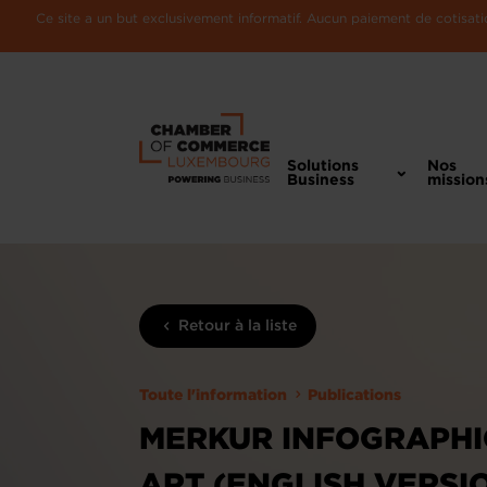
Ce site a un but exclusivement informatif. Aucun paiement de cotisatio
Solutions
Nos
Business
mission
Retour à la liste
Toute l'information
Publications
MERKUR INFOGRAPHIC
ART (ENGLISH VERSI