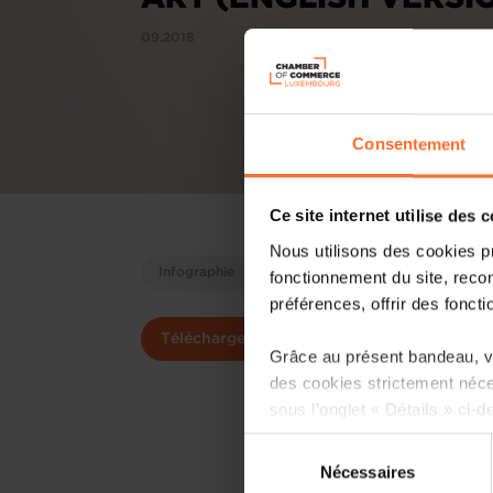
09.2018
Consentement
Ce site internet utilise des 
Nous utilisons des cookies p
Infographie
fonctionnement du site, recon
préférences, offrir des foncti
Télécharger
Grâce au présent bandeau, vo
des cookies strictement néce
sous l’onglet « Détails » ci-d
Sélection
Il est précisé que la navigati
Nécessaires
du
sociaux, sauvegarde des préfé