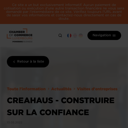
Ce site a un but exclusivement informatif. Aucun paiement de
cotisation ou exécution d'une autre transaction financière ne vous sera
demandé par l'intermédiaire de ce site. Vérifiez toujours l'URL avant
de saisir vos informations et contactez-nous directement en cas de
doute.
Navigation
Retour à la liste
Toute l'information
Actualités
Visites d'entreprises
CREAHAUS - CONSTRUIRE
SUR LA CONFIANCE
13.05.2022