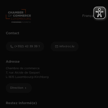
Contact
(+352) 42 39 39 1
info@cc.lu
Adresse
Chambre de commerce
7, rue Alcide de Gasperi
L-1615 Luxembourg-Kirchberg
Direction
Restez informé(e)