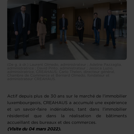
(De g. à dr.) Laurent Olmedo, administrateur ; Adeline Pazzaglia,
administratrice ; David Pinto, administrateur ; Jessica Luzio,
administratrice, CREAHAUS; Carlo Thelen, directeur général,
Chambre de Commerce et Bernard Olmedo, fondateur et
administrateur CREAHAUS.
Actif depuis plus de 30 ans sur le marché de l’immobilier
luxembourgeois, CREAHAUS a accumulé une expérience
et un savoir-faire indéniables, tant dans l’immobilier
résidentiel que dans la réalisation de bâtiments
accueillant des bureaux et des commerces.
(Visite du 04 mars 2022).