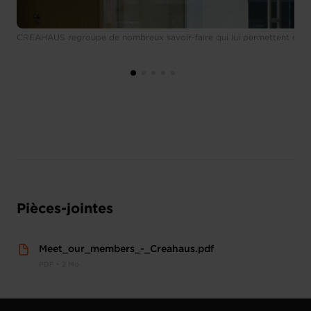
CREAHAUS regroupe de nombreux savoir-faire qui lui permettent de dé
Pièces-jointes
Meet_our_members_-_Creahaus.pdf
PDF • 2 Mo