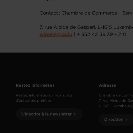
Contact : Chambre de Commerce – Servic
7, rue Alcide de Gasperi, L-1615 Luxem
winwin@cc.lu
| + 352 42 39 39 – 210
Restez informé(e)
Adresse
Restez informé(e) sur vos sujets
Chambre de comm
d’actualités préférés.
7, rue Alcide de Ga
L-1615 Luxembourg
S'inscrire à la newsletter
Direction