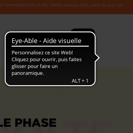
l'intermédiaire de ce site. Vérifiez toujours l'URL avant de saisir vos
Recherche
Plus
Toute
L'Economie
l'information
Luxembourgeoise
LE PHASE