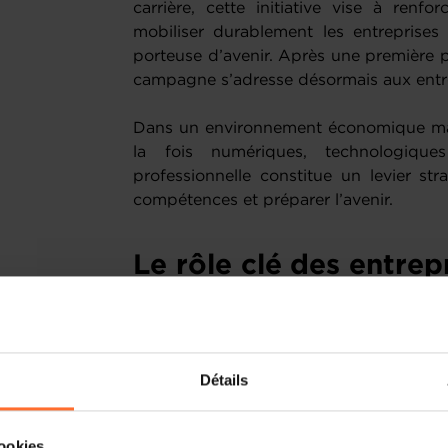
carrière, cette initiative vise à renfor
mobiliser durablement les entreprises
porteuse d’avenir. Après une première ph
campagne s’adresse désormais aux entr
Dans un environnement économique mar
la fois numériques, technologiques
professionnelle constitue un levier s
compétences et préparer l’avenir.
Le rôle clé des entrep
des talents
L’implication des entreprises est dét
Détails
pertinence et l’attractivité des parcours
Devenir entreprise formatrice, c’est :
Contribuer activement à la formatio
cookies.