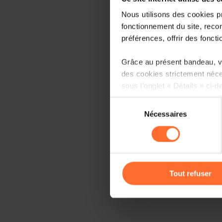
Nous utilisons des cookies p
fonctionnement du site, recon
préférences, offrir des foncti
Grâce au présent bandeau, vo
des cookies strictement néce
sous l’onglet « Détails » ci-d
Sélection
Il est précisé que la navigati
Nécessaires
du
sociaux, sauvegarde des préfé
consentement
cas de refus de tous les coo
Vous avez la possibilité de m
gauche de chaque page.
Tout refuser
Pour de plus amples informat
personnelles, vous pouvez c
personnelles
.