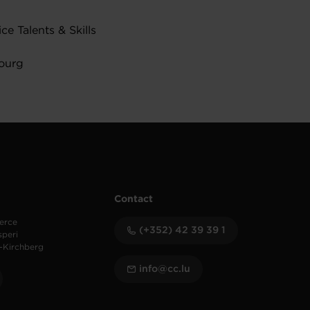
e Talents & Skills
bourg
Contact
erce
(+352) 42 39 39 1
speri
-Kirchberg
info@cc.lu