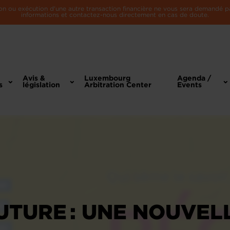
n ou exécution d'une autre transaction financière ne vous sera demandé par 
informations et contactez-nous directement en cas de doute.
Avis &
Luxembourg
Agenda /
s
législation
Arbitration Center
Events
UTURE : UNE NOUVEL