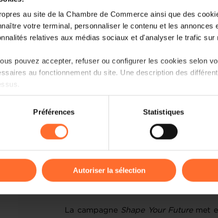
ropres au site de la Chambre de Commerce ainsi que des cookies
Transmettre des savoir-faire essent
naître votre terminal, personnaliser le contenu et les annonces 
onnalités relatives aux médias sociaux et d'analyser le trafic sur n
Anticiper les besoins futurs de votre
us pouvez accepter, refuser ou configurer les cookies selon vos
ssaires au fonctionnement du site. Une description des différen
Renforcer l’attractivité et sa marq
essus.
Former un apprenti ne répond pas uni
on sur le site et certaines fonctionnalités (ex : lecture de vidéos,
Préférences
Statistiques
investissement durable dans l’avenir d
rences de lecture vidéo, personnalisation de l’affichage du site
développement des talents dont l’écon
kies ou des cookies non nécessaires.
odifier ou retirer votre consentement à tout moment en cliquant su
Une campagne pour i
Autoriser la sélection
et valoriser
ions sur la manière dont nous utilisons lescookies et sommes 
onsulter notre
Charte d’usage des cookies
et notre
Politique 
La campagne
Shape Your Future
met en