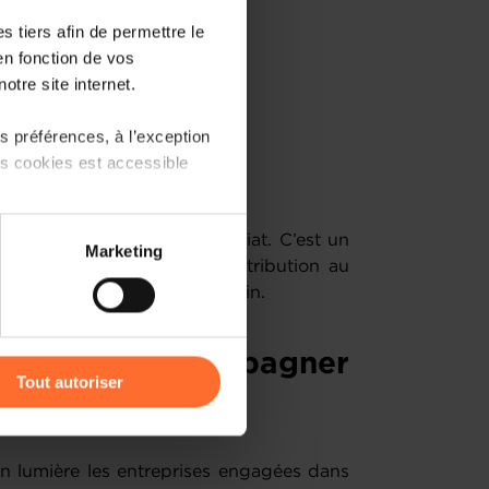
 tiers afin de permettre le
iels et des compétences clés,
en fonction de vos
otre site internet.
 activité,
 préférences, à l’exception
ts cookies est accessible
ue employeur.
quement à un besoin immédiat. C’est un
 partage sur les réseaux
Marketing
e son entreprise et une contribution au
) peuvent être affectées en
omie luxembourgeoise a besoin.
r l’icône flottante en bas à
nformer, accompagner
Tout autoriser
amenés à traiter vos données
de protection des données
 lumière les entreprises engagées dans