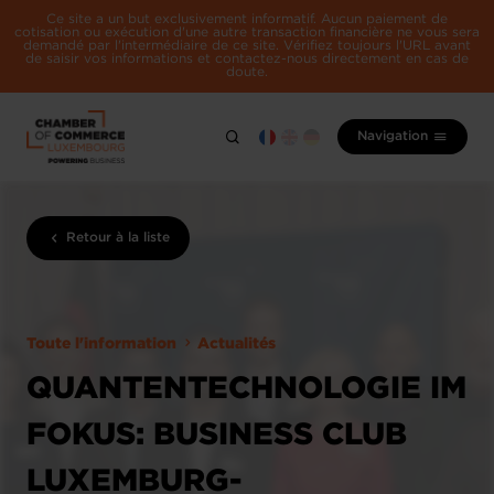
Ce site a un but exclusivement informatif. Aucun paiement de
cotisation ou exécution d'une autre transaction financière ne vous sera
demandé par l'intermédiaire de ce site. Vérifiez toujours l'URL avant
de saisir vos informations et contactez-nous directement en cas de
doute.
Navigation
Retour à la liste
Toute l'information
Actualités
QUANTENTECHNOLOGIE IM
FOKUS: BUSINESS CLUB
LUXEMBURG-