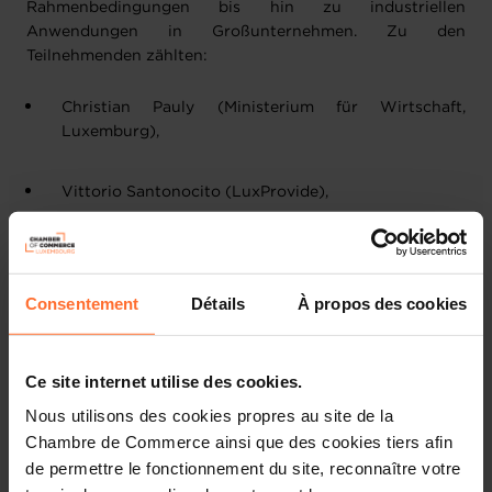
Rahmenbedingungen bis hin zu industriellen
Anwendungen in Großunternehmen. Zu den
Teilnehmenden zählten:
Christian Pauly (Ministerium für Wirtschaft,
Luxemburg),
Vittorio Santonocito (LuxProvide), 
Dr. Giorgio Cortiana (E.ON Digital Technology), 
Consentement
Détails
À propos des cookies
Karl Jansen (Deutsches Elektronen-Synchrotron – 
DESY), 
Ce site internet utilise des cookies.
Christine Garburg (Europäische Investitionsbank, 
Nous utilisons des cookies propres au site de la
EIB), 
Chambre de Commerce ainsi que des cookies tiers afin
de permettre le fonctionnement du site, reconnaître votre
Dr. Gernot Berger (High-Tech Gründerfonds, HTGF) 