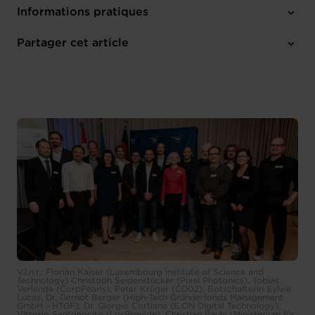
Informations pratiques
8 pièces-jointes
Partager cet article
V.l.n.r.: Florian Kaiser (Luxembourg Institute of Science and
Technology) Christoph Seidenstücker (Pixel Photonics), Tobias
Verlende (CorpPearls), Peter Krüger (CD02), Botschafterin Sylvie
Lucas, Dr. Gernot Berger (High-Tech Gründerfonds Management
GmbH - HTGF), Dr. Giorgio Cortiana (E.ON Digital Technology),
Vittorio Santonocito (LuxProvide), Christian Pauly (Ministerium für