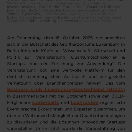
Wirtschaft, Luxemburg), Christine Garburg (Europäische
Investitionsbank - Büro Berlin), Florian Preis (Quantum Brilliance),
Karl Jansen (DESY - Deutsches Elektronen-Synchrotron), Mark
Tehrani (CyberSeQ), Janik Wolters (AQLS), Lis Koch (BCLD /
Botschaft von Luxemburg in Berlin), Jan Heine (twin photonoics)
© Business Club Luxemburg-Deutschland / Quirin Bellmann
Am Donnerstag, dem 16. Oktober 2025, versammelten
sich in der Botschaft des Großherzogtums Luxemburg in
Berlin führende Köpfe aus Wissenschaft, Wirtschaft und
Politik zur Veranstaltung „Quantumtechnologien &
Startups: Von der Forschung zur Anwendung“. Die
Veranstaltung bot eine wertvolle Plattform für den
deutsch-luxemburgischen Austausch und die gezielte
Vernetzung über Branchengrenzen hinweg. Das vom
Business Club Luxemburg-Deutschland (BCLD)
in Zusammenarbeit mit der Botschaft sowie den BCLD-
CorpPearls
LuxProvide
Mitgliedern
und
organisierte
Event brachte Expertinnen und Experten zusammen, um
über die Wettbewerbsfähigkeit der Quantentechnologien
zu diskutieren und die Lösungen innovativer Startups
vorzustellen. Unterstützt wurde die Veranstaltung von