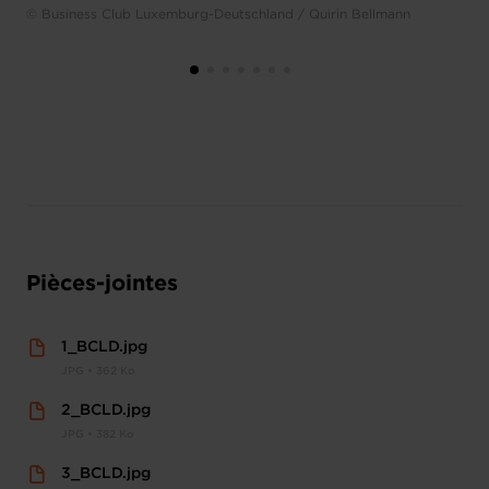
© Business Club Luxemburg-Deutschland / Quirin Bellmann
Pièces-jointes
1_BCLD.jpg
JPG • 362 Ko
2_BCLD.jpg
JPG • 382 Ko
3_BCLD.jpg